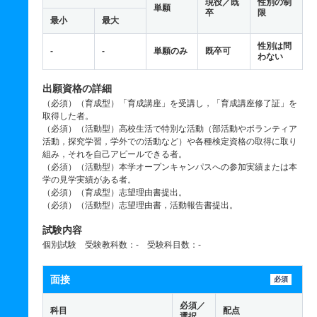
現役／既
性別の制
単願
卒
限
最小
最大
性別は問
-
-
単願のみ
既卒可
わない
出願資格の詳細
（必須）（育成型）「育成講座」を受講し，「育成講座修了証」を
取得した者。
（必須）（活動型）高校生活で特別な活動（部活動やボランティア
活動，探究学習，学外での活動など）や各種検定資格の取得に取り
組み，それを自己アピールできる者。
（必須）（活動型）本学オープンキャンパスへの参加実績または本
学の見学実績がある者。
（必須）（育成型）志望理由書提出。
（必須）（活動型）志望理由書，活動報告書提出。
試験内容
個別試験 受験教科数：- 受験科目数：-
面接
必須
必須／
科目
配点
選択