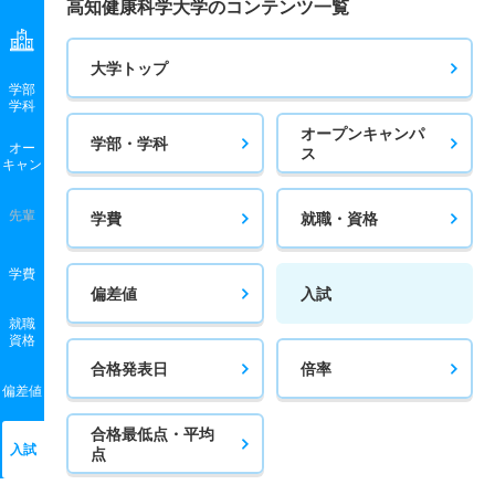
高知健康科学大学のコンテンツ一覧
大学トップ
学部
学科
オープンキャンパ
学部・学科
オー
ス
キャン
先輩
学費
就職・資格
学費
偏差値
入試
就職
資格
合格発表日
倍率
偏差値
合格最低点・平均
入試
点