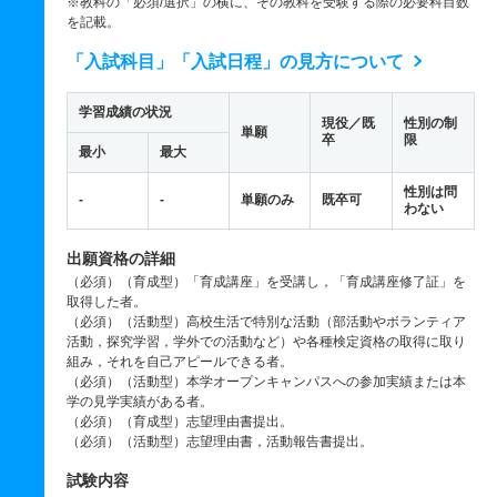
※教科の「必須/選択」の横に、その教科を受験する際の必要科目数
を記載。
「入試科目」「入試日程」の見方について
学習成績の状況
現役／既
性別の制
単願
卒
限
最小
最大
性別は問
-
-
単願のみ
既卒可
わない
出願資格の詳細
（必須）（育成型）「育成講座」を受講し，「育成講座修了証」を
取得した者。
（必須）（活動型）高校生活で特別な活動（部活動やボランティア
活動，探究学習，学外での活動など）や各種検定資格の取得に取り
組み，それを自己アピールできる者。
（必須）（活動型）本学オープンキャンパスへの参加実績または本
学の見学実績がある者。
（必須）（育成型）志望理由書提出。
（必須）（活動型）志望理由書，活動報告書提出。
試験内容