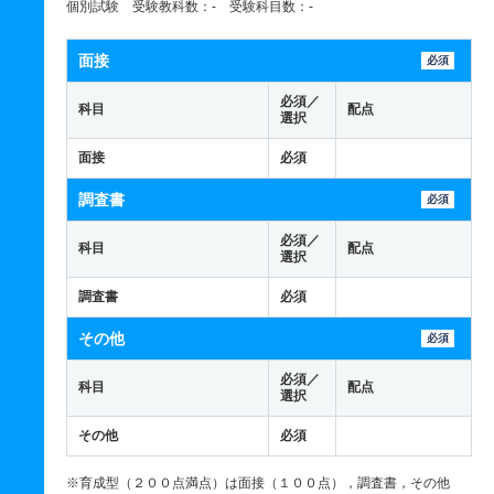
個別試験 受験教科数：- 受験科目数：-
面接
必須
必須／
科目
配点
選択
面接
必須
調査書
必須
必須／
科目
配点
選択
調査書
必須
その他
必須
必須／
科目
配点
選択
その他
必須
※育成型（２００点満点）は面接（１００点），調査書，その他