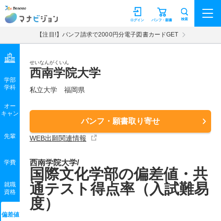
マナビジョン
検索
ログイン
パンフ・願書
【注目!】パンフ請求で2000円分電子図書カードGET
せいなんがくいん
西南学院大学
学部
学科
私立大学
福岡県
オー
キャン
パンフ・願書取り寄せ
先輩
WEB出願関連情報
西南学院大学/
学費
国際文化学部の偏差値・共
通テスト得点率（入試難易
就職
資格
度）
偏差値