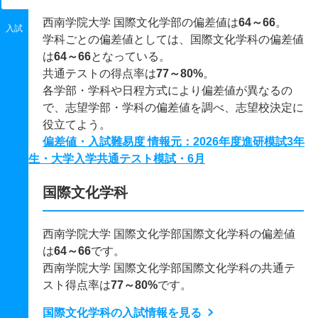
西南学院大学 国際文化学部の偏差値は
64～66
。
入試
学科ごとの偏差値としては、国際文化学科の偏差値
は
64～66
となっている。
共通テストの得点率は
77～80%
。
各学部・学科や日程方式により偏差値が異なるの
で、志望学部・学科の偏差値を調べ、志望校決定に
役立てよう。
偏差値・入試難易度 情報元：2026年度進研模試3年
生・大学入学共通テスト模試・6月
国際文化学科
西南学院大学 国際文化学部国際文化学科の偏差値
は
64～66
です。
西南学院大学 国際文化学部国際文化学科の共通テ
スト得点率は
77～80%
です。
国際文化学科の入試情報を見る