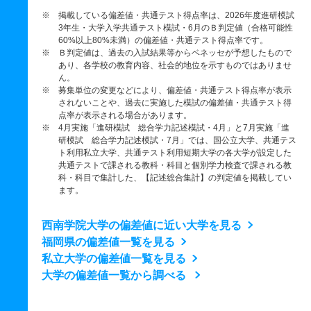
※ 掲載している偏差値・共通テスト得点率は、2026年度進研模試
3年生・大学入学共通テスト模試・6月のＢ判定値（合格可能性
60%以上80%未満）の偏差値・共通テスト得点率です。
※ Ｂ判定値は、過去の入試結果等からベネッセが予想したもので
あり、各学校の教育内容、社会的地位を示すものではありませ
ん。
※ 募集単位の変更などにより、偏差値・共通テスト得点率が表示
されないことや、過去に実施した模試の偏差値・共通テスト得
点率が表示される場合があります。
※ 4月実施「進研模試 総合学力記述模試・4月」と7月実施「進
研模試 総合学力記述模試・7月」では、国公立大学、共通テス
ト利用私立大学、共通テスト利用短期大学の各大学が設定した
共通テストで課される教科・科目と個別学力検査で課される教
科・科目で集計した、【記述総合集計】の判定値を掲載してい
ます。
西南学院大学の偏差値に近い大学を見る
福岡県の偏差値一覧を見る
私立大学の偏差値一覧を見る
大学の偏差値一覧から調べる