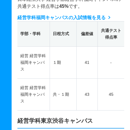
共通テスト得点率は
45%
です。
経営学科福岡キャンパスの入試情報を見る
共通テスト
学部・学科
日程方式
偏差値
得点率
経営 経営学科
福岡キャンパ
１期
41
-
ス
経営 経営学科
福岡キャンパ
共・１期
43
45
ス
経営学科東京渋谷キャンパス