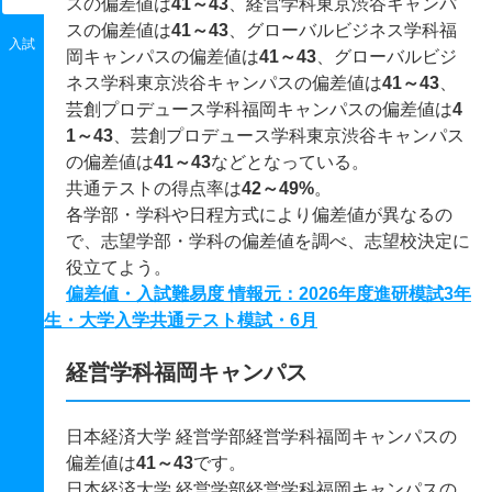
スの偏差値は
41～43
、経営学科東京渋谷キャンパ
スの偏差値は
41～43
、グローバルビジネス学科福
入試
岡キャンパスの偏差値は
41～43
、グローバルビジ
ネス学科東京渋谷キャンパスの偏差値は
41～43
、
芸創プロデュース学科福岡キャンパスの偏差値は
4
1～43
、芸創プロデュース学科東京渋谷キャンパス
の偏差値は
41～43
などとなっている。
共通テストの得点率は
42～49%
。
各学部・学科や日程方式により偏差値が異なるの
で、志望学部・学科の偏差値を調べ、志望校決定に
役立てよう。
偏差値・入試難易度 情報元：2026年度進研模試3年
生・大学入学共通テスト模試・6月
経営学科福岡キャンパス
日本経済大学 経営学部経営学科福岡キャンパスの
偏差値は
41～43
です。
日本経済大学 経営学部経営学科福岡キャンパスの