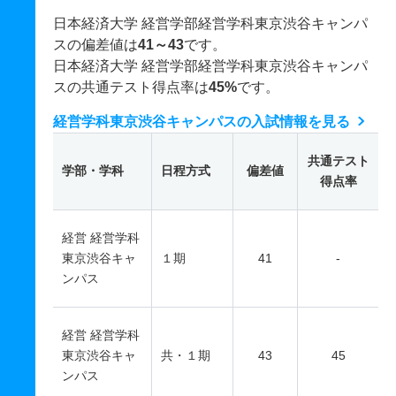
日本経済大学 経営学部経営学科東京渋谷キャンパ
スの偏差値は
41～43
です。
日本経済大学 経営学部経営学科東京渋谷キャンパ
スの共通テスト得点率は
45%
です。
経営学科東京渋谷キャンパスの入試情報を見る
共通テスト
学部・学科
日程方式
偏差値
得点率
経営 経営学科
東京渋谷キャ
１期
41
-
ンパス
経営 経営学科
東京渋谷キャ
共・１期
43
45
ンパス