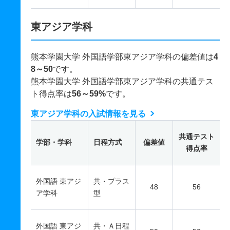
東アジア学科
熊本学園大学 外国語学部東アジア学科の偏差値は
4
8～50
です。
熊本学園大学 外国語学部東アジア学科の共通テス
ト得点率は
56～59%
です。
東アジア学科の入試情報を見る
共通テスト
学部・学科
日程方式
偏差値
得点率
外国語 東アジ
共・プラス
48
56
ア学科
型
外国語 東アジ
共・Ａ日程