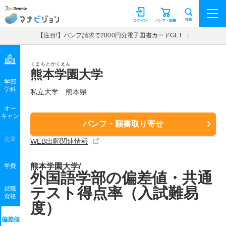
マナビジョン
検索
ログイン
パンフ・願書
【注目!】パンフ請求で2000円分電子図書カードGET
くまもとがくえん
熊本学園大学
学部
学科
私立大学
熊本県
オー
キャン
パンフ・願書取り寄せ
先輩
WEB出願関連情報
熊本学園大学/
学費
外国語学部の偏差値・共通
テスト得点率（入試難易
就職
資格
度）
偏差値