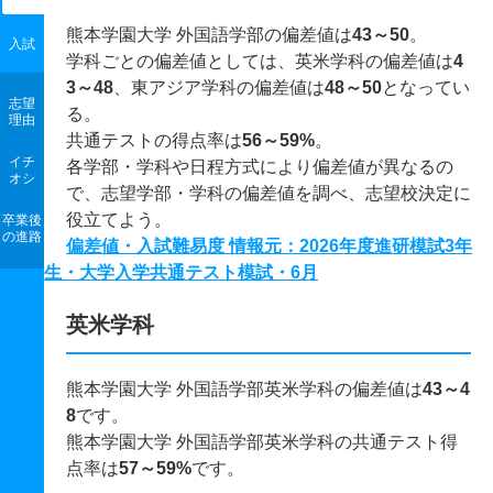
熊本学園大学 外国語学部の偏差値は
43～50
。
入試
学科ごとの偏差値としては、英米学科の偏差値は
4
3～48
、東アジア学科の偏差値は
48～50
となってい
志望
る。
理由
共通テストの得点率は
56～59%
。
イチ
各学部・学科や日程方式により偏差値が異なるの
オシ
で、志望学部・学科の偏差値を調べ、志望校決定に
役立てよう。
卒業後
の進路
偏差値・入試難易度 情報元：2026年度進研模試3年
生・大学入学共通テスト模試・6月
英米学科
熊本学園大学 外国語学部英米学科の偏差値は
43～4
8
です。
熊本学園大学 外国語学部英米学科の共通テスト得
点率は
57～59%
です。