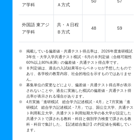
50
57
ア学科
Ａ方式
外国語 東アジ
共・Ａ日程
48
59
ア学科
Ｂ方式
※ 掲載している偏差値・共通テスト得点率は、2026年度進研模試
3年生・大学入学共通テスト模試・6月のＢ判定値（合格可能性
60%以上80%未満）の偏差値・共通テスト得点率です。
※ Ｂ判定値は、過去の入試結果等からベネッセが予想したもので
あり、各学校の教育内容、社会的地位を示すものではありませ
ん。
※ 募集単位の変更などにより、偏差値・共通テスト得点率が表示
されないことや、過去に実施した模試の偏差値・共通テスト得
点率が表示される場合があります。
※ 4月実施「進研模試 総合学力記述模試・4月」と7月実施「進
研模試 総合学力記述模試・7月」では、国公立大学、共通テス
ト利用私立大学、共通テスト利用短期大学の各大学が設定した
共通テストで課される教科・科目と個別学力検査で課される教
科・科目で集計した、【記述総合集計】の判定値を掲載してい
ます。