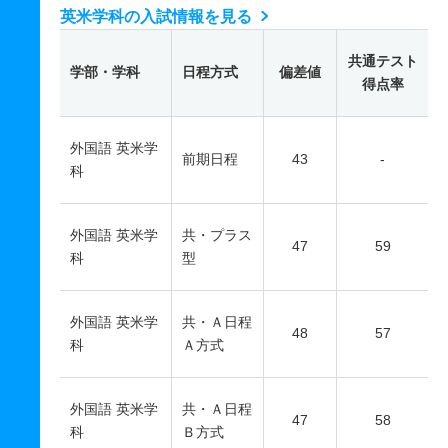
英米学科の入試情報を見る
共通テスト
学部・学科
日程方式
偏差値
得点率
外国語 英米学
前期日程
43
-
科
外国語 英米学
共・プラス
47
59
科
型
外国語 英米学
共・Ａ日程
48
57
科
Ａ方式
外国語 英米学
共・Ａ日程
47
58
科
Ｂ方式