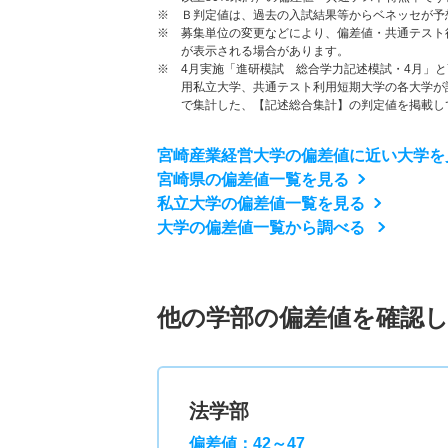
※ Ｂ判定値は、過去の入試結果等からベネッセが予
※ 募集単位の変更などにより、偏差値・共通テスト
が表示される場合があります。
※ 4月実施「進研模試 総合学力記述模試・4月」
用私立大学、共通テスト利用短期大学の各大学が
で集計した、【記述総合集計】の判定値を掲載し
宮崎産業経営大学の偏差値に近い大学を
宮崎県の偏差値一覧を見る
私立大学の偏差値一覧を見る
大学の偏差値一覧から調べる
他の学部の偏差値を確認
法学部
偏差値：42～47