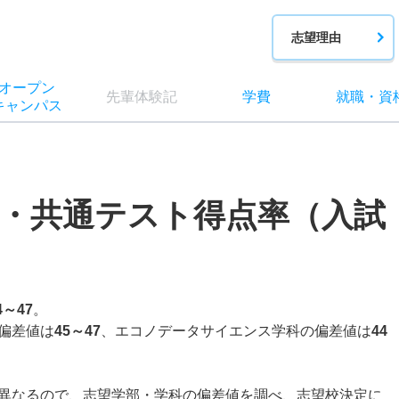
志望理由
オー
プン
先輩
体験記
学費
就職
・
資
キャン
パス
・共通テスト得点率（入試
4～47
。
偏差値は
45～47
、エコノデータサイエンス学科の偏差値は
44
異なるので、志望学部・学科の偏差値を調べ、志望校決定に