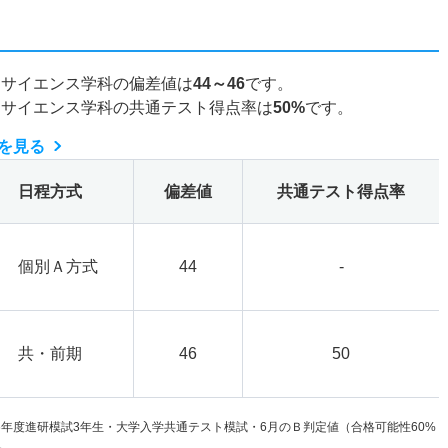
タサイエンス学科の偏差値は
44～46
です。
タサイエンス学科の共通テスト得点率は
50%
です。
を見る
日程方式
偏差値
共通テスト得点率
個別Ａ方式
44
-
共・前期
46
50
6年度進研模試3年生・大学入学共通テスト模試・6月のＢ判定値（合格可能性60%
。