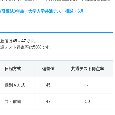
度進研模試3年生・大学入学共通テスト模試・6月
偏差値は
45～47
です。
共通テスト得点率は
50%
です。
日程方式
偏差値
共通テスト得点率
個別Ａ方式
45
-
共・前期
47
50