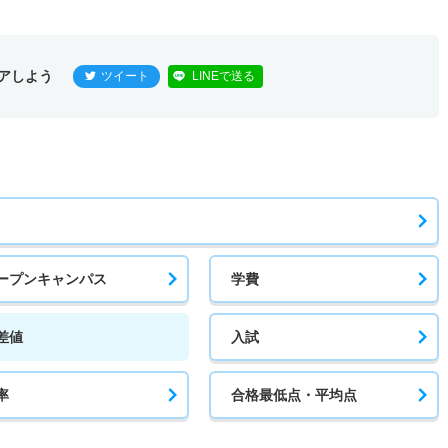
アしよう
ツイート
LINEで送る
ープンキャンパス
学費
差値
入試
率
合格最低点・平均点