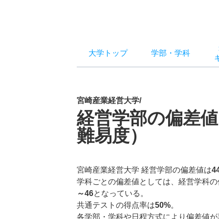
大学トップ
学部
・
学科
宮崎産業経営大学/
経営学部の偏差値
難易度）
宮崎産業経営大学 経営学部の偏差値は
4
学科ごとの偏差値としては、経営学科の
～46
となっている。
共通テストの得点率は
50%
。
各学部・学科や日程方式により偏差値が