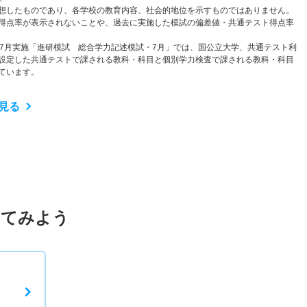
想したものであり、各学校の教育内容、社会的地位を示すものではありません。
得点率が表示されないことや、過去に実施した模試の偏差値・共通テスト得点率
と7月実施「進研模試 総合学力記述模試・7月」では、国公立大学、共通テスト利
設定した共通テストで課される教科・科目と個別学力検査で課される教科・科目
ています。
見る
してみよう