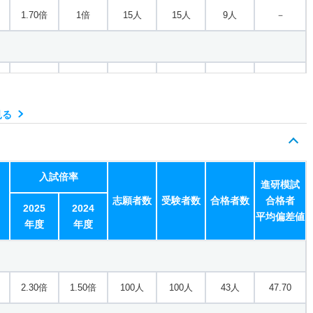
1.70倍
1倍
15人
15人
9人
－
1倍
2倍
3人
3人
3人
－
見る
入試倍率
進研模試
志願者数
受験者数
合格者数
合格者
2025
2024
平均偏差値
年度
年度
2.30倍
1.50倍
100人
100人
43人
47.70