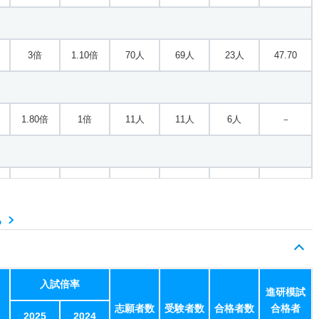
スポーツ
－
1倍
0人
0人
0人
－
3倍
1.10倍
70人
69人
23人
47.70
 人間福祉／心理カウンセ
1.10倍
2.30倍
81人
79人
73人
48.10
1.80倍
1倍
11人
11人
6人
－
 学校推薦一般
1倍
1.20倍
13人
12人
12人
－
1倍
－
2人
2人
2人
－
 学校推薦スポーツ
る
－
－
0人
0人
0人
－
入試倍率
進研模試
志願者数
受験者数
合格者数
合格者
2025
2024