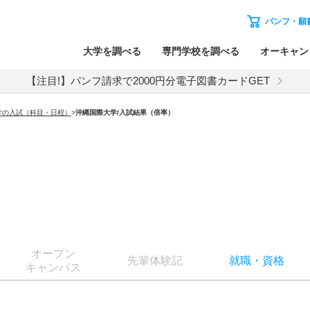
パンフ・願
大学を調べる
専門学校を調べる
オーキャン
【注目!】パンフ請求で2000円分電子図書カードGET
学の入試（科目・日程）
>
沖縄国際大学
/入試結果（倍率）
オー
プン
先輩
体験記
就職
・
資格
キャン
パス