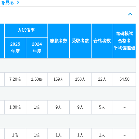
）を見る
1.10倍
1.10倍
69人
66人
58人
47.60
入試倍率
進研模試
志願者数
受験者数
合格者数
合格者
1倍
1倍
6人
6人
6人
－
2025
2024
平均偏差値
年度
年度
1倍
1倍
2人
2人
2人
－
7.20倍
1.50倍
159人
158人
22人
54.50
／社会福祉
1.10倍
1倍
37人
37人
34人
47.70
1.80倍
1倍
9人
9人
5人
－
一般
1倍
1倍
1人
1人
1人
－
1倍
1倍
1人
1人
1人
－