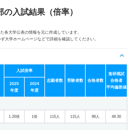
部の入試結果（倍率）
した各大学公表の情報を元に作成しています。
必ず大学ホームページなどで詳細を確認してください。
入試倍率
進研模試
志願者数
受験者数
合格者数
合格者
2025
2024
平均偏差値
年度
年度
1.20倍
1倍
115人
115人
98人
49.30