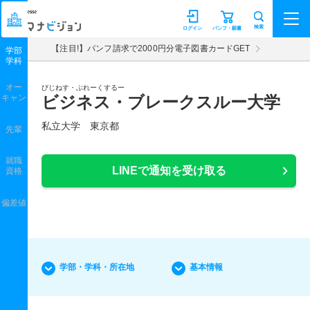
マナビジョン
検索
ログイン
パンフ・願書
【注目!】パンフ請求で2000円分電子図書カードGET
学部
学科
オー
びじねす・ぶれーくするー
キャン
ビジネス・ブレークスルー大学
私立大学 東京都
先輩
就職
LINEで通知を受け取る
資格
偏差値
学部・学科・所在地
基本情報