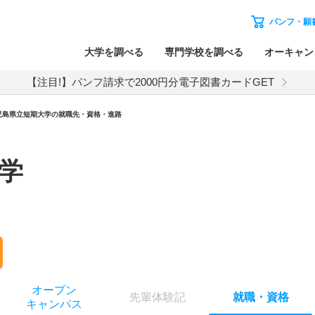
パンフ・願
大学を調べる
専門学校を調べる
オーキャン
【注目!】パンフ請求で2000円分電子図書カードGET
児島県立短期大学の就職先・資格・進路
学
オー
プン
先輩
体験記
就職
・
資格
キャン
パス