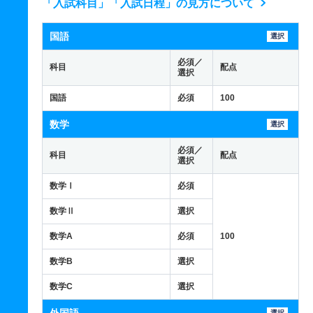
「入試科目」「入試日程」の見方について
国語
選択
必須／
科目
配点
選択
国語
必須
100
数学
選択
必須／
科目
配点
選択
数学Ⅰ
必須
数学Ⅱ
選択
数学A
必須
100
数学B
選択
数学C
選択
選択