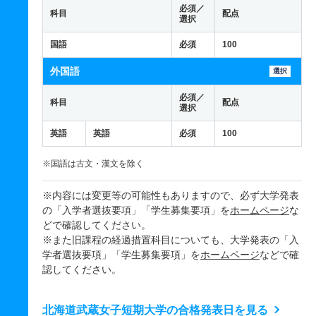
必須／
科目
配点
選択
国語
必須
100
外国語
選択
必須／
科目
配点
選択
英語
英語
必須
100
※国語は古文・漢文を除く
※内容には変更等の可能性もありますので、必ず大学発表
の「入学者選抜要項」「学生募集要項」を
ホームページ
な
どで確認してください。
※また旧課程の経過措置科目についても、大学発表の「入
学者選抜要項」「学生募集要項」を
ホームページ
などで確
認してください。
北海道武蔵女子短期大学の合格発表日を見る