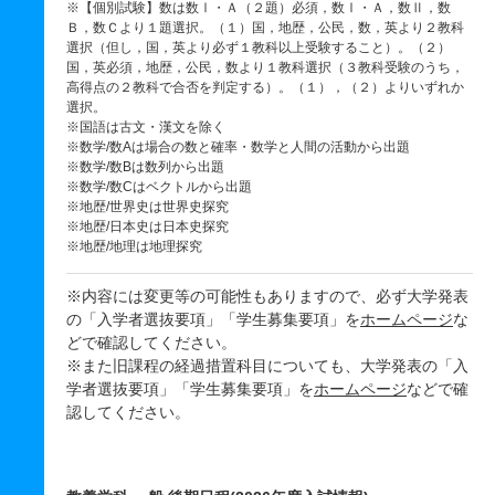
※【個別試験】数は数Ⅰ・Ａ（２題）必須，数Ⅰ・Ａ，数Ⅱ，数
Ｂ，数Ｃより１題選択。（１）国，地歴，公民，数，英より２教科
選択（但し，国，英より必ず１教科以上受験すること）。（２）
国，英必須，地歴，公民，数より１教科選択（３教科受験のうち，
高得点の２教科で合否を判定する）。（１），（２）よりいずれか
選択。
※国語は古文・漢文を除く
※数学/数Aは場合の数と確率・数学と人間の活動から出題
※数学/数Bは数列から出題
※数学/数Cはベクトルから出題
※地歴/世界史は世界史探究
※地歴/日本史は日本史探究
※地歴/地理は地理探究
※内容には変更等の可能性もありますので、必ず大学発表
の「入学者選抜要項」「学生募集要項」を
ホームページ
な
どで確認してください。
※また旧課程の経過措置科目についても、大学発表の「入
学者選抜要項」「学生募集要項」を
ホームページ
などで確
認してください。