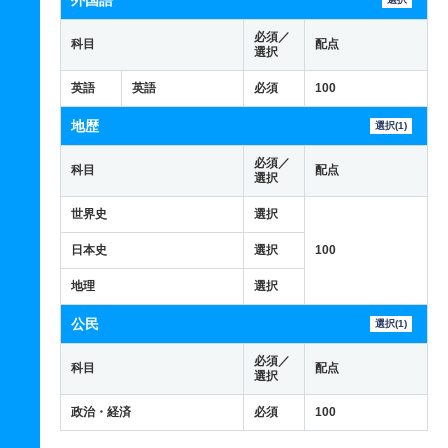
外国語
必須／
科目
配点
選択
英語
英語
必須
100
地歴
選択(1)
必須／
科目
配点
選択
世界史
選択
日本史
選択
100
地理
選択
公民
選択(1)
必須／
科目
配点
選択
政治・経済
必須
100