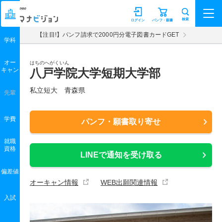
マナビジョン
検索
ログイン
パンフ・願書
【注目!】パンフ請求で2000円分電子図書カードGET
学科
オー
はちのへがくいん
キャン
八戸学院大学短期大学部
私立短大 青森県
先輩
学費
パンフ・願書取り寄せ
就職
資格
LINEで通知を受け取る
偏差値
オーキャン情報
WEB出願関連情報
入試