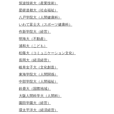
筑波技術大（産業技術）
星槎道都大（社会福祉）
八戸学院大（人間健康科）
いわて富士大（スポーツ健康科）
作新学院大（経営）
明海大（不動産）
浦和大（こども）
松蔭大（コミュニケーション文化）
長岡大（経済経営）
岐阜女子大（文化創造）
東海学院大（人間関係）
中部学院大（人間福祉）
鈴鹿大（国際地域）
大阪人間科学大（人間科）
園田学園大（経営）
環太平洋大（経済経営）