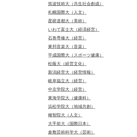
筑波技術大（共生社会創成）
札幌国際大（人文）
星槎道都大（美術）
いわて富士大（経済経営）
石巻専修大（経営）
東邦音楽大（音楽）
平成国際大（スポーツ健康）
松蔭大（経営文化）
新潟経営大（経営情報）
岐阜協立大（経営）
中京学院大（経営）
東海学院大（健康科）
浜松学院大（地域共創）
種智院大（人文）
大手前大（国際日本）
倉敷芸術科学大（芸術）