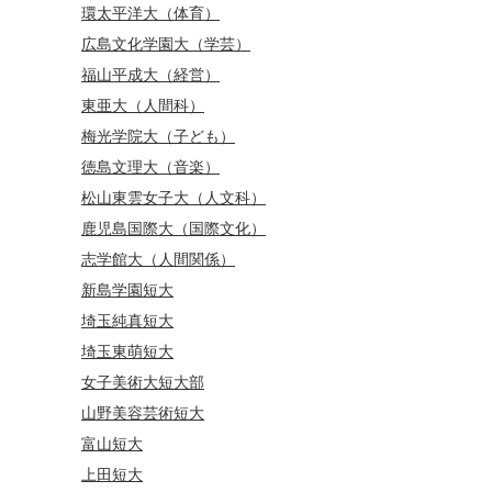
環太平洋大（体育）
広島文化学園大（学芸）
福山平成大（経営）
東亜大（人間科）
梅光学院大（子ども）
徳島文理大（音楽）
松山東雲女子大（人文科）
鹿児島国際大（国際文化）
志学館大（人間関係）
新島学園短大
埼玉純真短大
埼玉東萌短大
女子美術大短大部
山野美容芸術短大
富山短大
上田短大