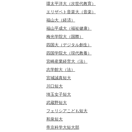
環太平洋大（次世代教育）
エリザベト音楽大（音楽）
福山大（経済）
福山平成大（福祉健康）
梅光学院大（国際）
四国大（デジタル創生）
四国学院大（現代教養）
宮崎産業経営大（法）
志学館大（法）
宮城誠真短大
川口短大
埼玉女子短大
武蔵野短大
フェリシアこども短大
和泉短大
帝京科学大短大部