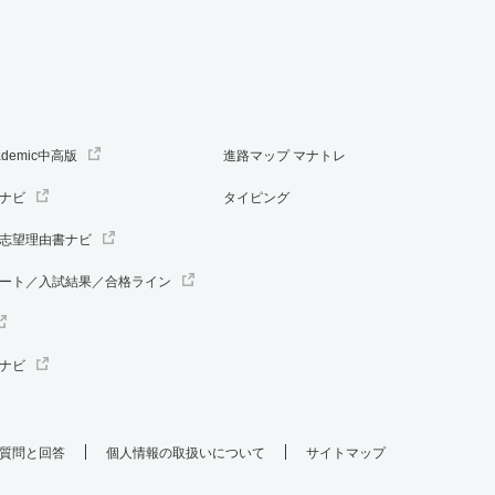
ademic中高版
進路マップ マナトレ
ナビ
タイピング
志望理由書ナビ
ート／入試結果／合格ライン
ナビ
質問と回答
個人情報の取扱いについて
サイトマップ