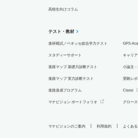
高校生向けコラム
テスト・教材
進研模試／ベネッセ総合学力テスト
GPS-Ac
スタディーサポート
キャリア
進路マップ 基礎力診断テスト
小論文・
進路マップ 実力診断テスト
受験レポ
進路達成プログラム
Classi
マナビジョン ポートフォリオ
グロース
マナビジョンのご案内
利用規約
よくある