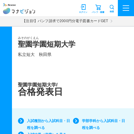
マナビジョン
検索
ログイン
パンフ・願書
【注目!】パンフ請求で2000円分電子図書カードGET
みそのがくえん
聖園学園短期大学
私立短大
秋田県
聖園学園短期大学/
合格発表日
入試種別から入試科目・日
学部学科から入試科目・日
程を調べる
程を調べる