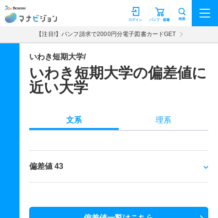
マナビジョン
検索
ログイン
パンフ・願書
【注目!】パンフ請求で2000円分電子図書カードGET
いわき短期大学/
いわき短期大学の偏差値に
近い大学
文系
理系
偏差値 43
偏差値一覧はこちら