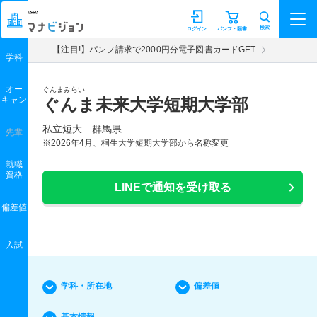
マナビジョン
検索
ログイン
パンフ・願書
【注目!】パンフ請求で2000円分電子図書カードGET
学科
オー
ぐんまみらい
キャン
ぐんま未来大学短期大学部
私立短大 群馬県
先輩
※2026年4月、桐生大学短期大学部から名称変更
就職
資格
LINEで通知を受け取る
偏差値
入試
学科・所在地
偏差値