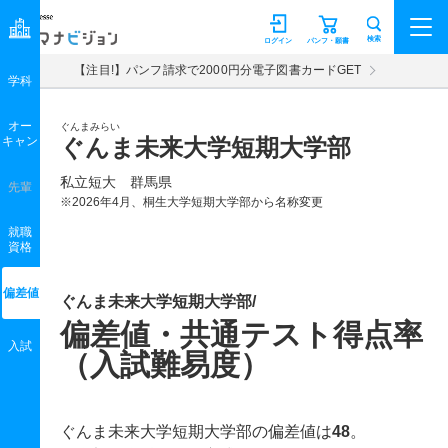
マナビジョン
検索
ログイン
パンフ・願書
【注目!】パンフ請求で2000円分電子図書カードGET
学科
オー
ぐんまみらい
キャン
ぐんま未来大学短期大学部
私立短大 群馬県
先輩
※2026年4月、桐生大学短期大学部から名称変更
就職
資格
偏差値
ぐんま未来大学短期大学部/
偏差値・共通テスト得点率
入試
（入試難易度）
ぐんま未来大学短期大学部の偏差値は
48
。