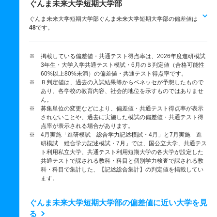
ぐんま未来大学短期大学部
ぐんま未来大学短期大学部ぐんま未来大学短期大学部の偏差値は
48
です。
※ 掲載している偏差値・共通テスト得点率は、2026年度進研模試
3年生・大学入学共通テスト模試・6月のＢ判定値（合格可能性
60%以上80%未満）の偏差値・共通テスト得点率です。
※ Ｂ判定値は、過去の入試結果等からベネッセが予想したもので
あり、各学校の教育内容、社会的地位を示すものではありませ
ん。
※ 募集単位の変更などにより、偏差値・共通テスト得点率が表示
されないことや、過去に実施した模試の偏差値・共通テスト得
点率が表示される場合があります。
※ 4月実施「進研模試 総合学力記述模試・4月」と7月実施「進
研模試 総合学力記述模試・7月」では、国公立大学、共通テス
ト利用私立大学、共通テスト利用短期大学の各大学が設定した
共通テストで課される教科・科目と個別学力検査で課される教
科・科目で集計した、【記述総合集計】の判定値を掲載してい
ます。
ぐんま未来大学短期大学部の偏差値に近い大学を見
る