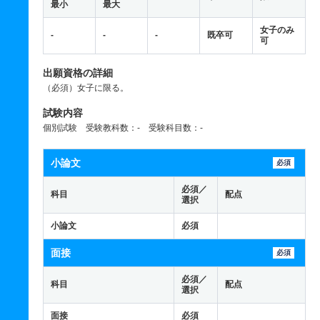
最小
最大
女子のみ
-
-
-
既卒可
可
出願資格の詳細
（必須）女子に限る。
試験内容
個別試験 受験教科数：- 受験科目数：-
小論文
必須
必須／
科目
配点
選択
小論文
必須
面接
必須
必須／
科目
配点
選択
面接
必須