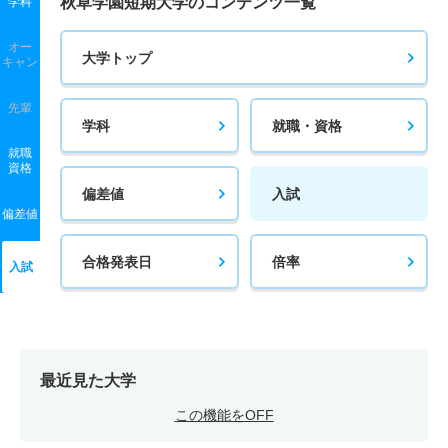
秋草学園短期大学のコンテンツ一覧
学科
オー
大学トップ
キャン
先輩
学科
就職・資格
就職
資格
偏差値
入試
偏差値
合格発表日
倍率
入試
最近見た大学
この機能をOFF