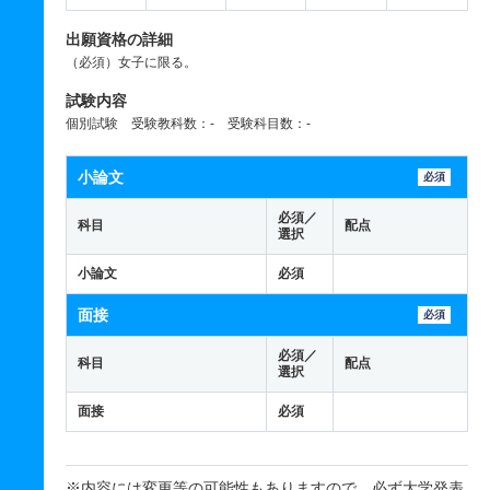
出願資格の詳細
（必須）女子に限る。
試験内容
個別試験 受験教科数：- 受験科目数：-
小論文
必須
必須／
科目
配点
選択
小論文
必須
面接
必須
必須／
科目
配点
選択
面接
必須
※内容には変更等の可能性もありますので、必ず大学発表