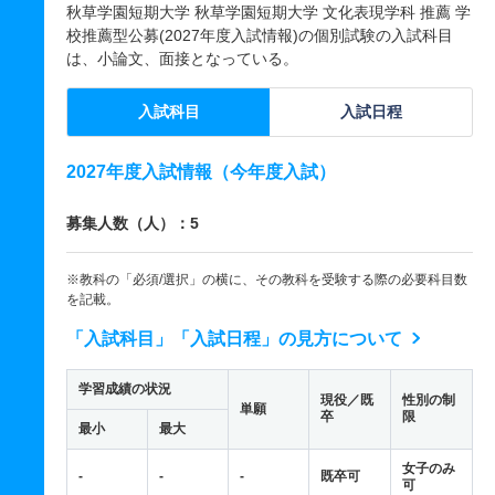
秋草学園短期大学 秋草学園短期大学 文化表現学科 推薦 学
校推薦型公募(2027年度入試情報)の個別試験の入試科目
は、小論文、面接となっている。
入試科目
入試日程
2027年度入試情報（今年度入試）
募集人数（人）：5
※教科の「必須/選択」の横に、その教科を受験する際の必要科目数
を記載。
「入試科目」「入試日程」の見方について
学習成績の状況
現役／既
性別の制
単願
卒
限
最小
最大
女子のみ
-
-
-
既卒可
可