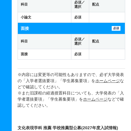
必須／
科目
配点
選択
小論文
必須
面接
必須
必須／
科目
配点
選択
面接
必須
※内容には変更等の可能性もありますので、必ず大学発表
の「入学者選抜要項」「学生募集要項」を
ホームページ
な
どで確認してください。
※また旧課程の経過措置科目についても、大学発表の「入
学者選抜要項」「学生募集要項」を
ホームページ
などで確
認してください。
文化表現学科 推薦 学校推薦型公募(2027年度入試情報)