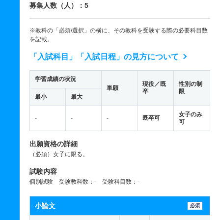
募集人数（人）：5
※教科の「必須/選択」の横に、その教科を受験する際の必要科目数
を記載。
「入試科目」「入試日程」の見方について
学習成績の状況
現役／既
性別の制
単願
卒
限
最小
最大
女子のみ
-
-
-
既卒可
可
出願資格の詳細
（必須）女子に限る。
試験内容
個別試験 受験教科数：- 受験科目数：-
小論文
必須