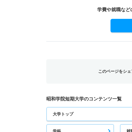
若干名
学費や就職など
人間生活学科／こども発達専攻 一般 第２回
若干名
人間生活学科／こども発達専攻 推薦 学校推
30人
このページをシェ
昭和学院短期大学のコンテンツ一覧
大学トップ
学科
就