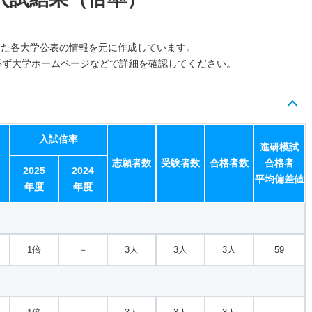
した各大学公表の情報を元に作成しています。
必ず大学ホームページなどで詳細を確認してください。
入試倍率
進研模試
志願者数
受験者数
合格者数
合格者
2025
2024
平均偏差値
年度
年度
1倍
－
3人
3人
3人
59