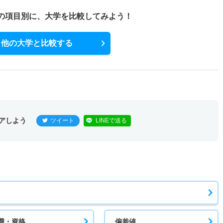
－
1倍
0人
0人
0人
－
の項目別に、
大学を比較してみよう！
他の大学と比較する
－
－
0人
0人
0人
－
薦型一般
1倍
1倍
12人
12人
12人
－
アしよう
ツイート
LINEで送る
職・資格
偏差値