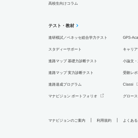
高校生向けコラム
テスト・教材
進研模試／ベネッセ総合学力テスト
GPS-Ac
スタディーサポート
キャリア
進路マップ 基礎力診断テスト
小論文・
進路マップ 実力診断テスト
受験レポ
進路達成プログラム
Classi
マナビジョン ポートフォリオ
グロース
マナビジョンのご案内
利用規約
よくある