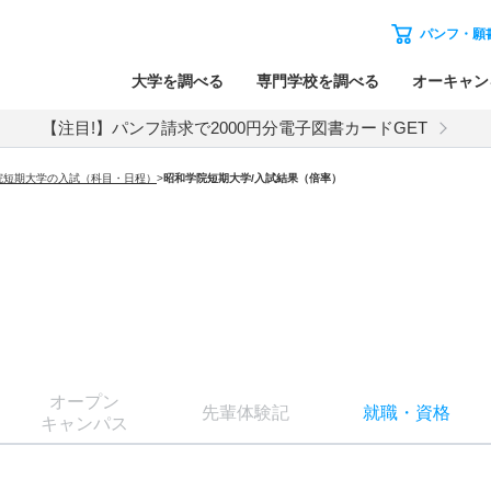
パンフ・願
大学を調べる
専門学校を調べる
オーキャン
【注目!】パンフ請求で2000円分電子図書カードGET
院短期大学の入試（科目・日程）
>
昭和学院短期大学
/入試結果（倍率）
オー
プン
先輩
体験記
就職
・
資格
キャン
パス