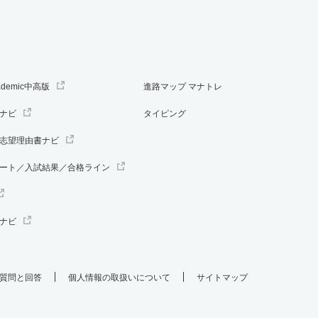
ademic中高版
進路マップ マナトレ
ナビ
タイピング
志望理由書ナビ
ート／入試結果／合格ライン
ナビ
質問と回答
個人情報の取扱いについて
サイトマップ