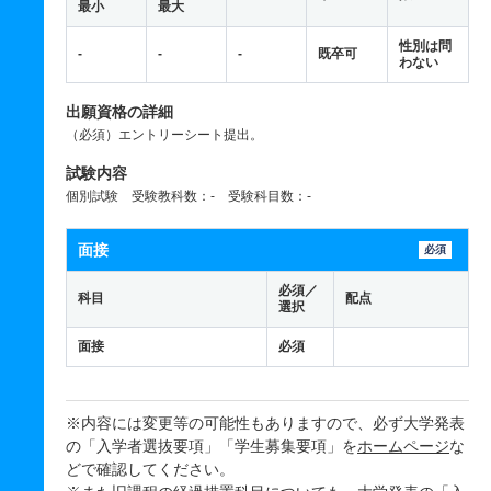
最小
最大
性別は問
-
-
-
既卒可
わない
出願資格の詳細
（必須）エントリーシート提出。
試験内容
個別試験 受験教科数：- 受験科目数：-
面接
必須
必須／
科目
配点
選択
面接
必須
※内容には変更等の可能性もありますので、必ず大学発表
の「入学者選抜要項」「学生募集要項」を
ホームページ
な
どで確認してください。