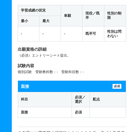
学習成績の状況
現役／既
性別の制
単願
卒
限
最小
最大
性別は問
-
-
-
既卒可
わない
出願資格の詳細
（必須）エントリーシート提出。
試験内容
個別試験 受験教科数：- 受験科目数：-
面接
必須
必須／
科目
配点
選択
面接
必須