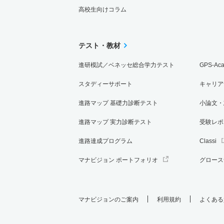
高校生向けコラム
テスト・教材
進研模試／ベネッセ総合学力テスト
GPS-Ac
スタディーサポート
キャリア
進路マップ 基礎力診断テスト
小論文・
進路マップ 実力診断テスト
受験レポ
進路達成プログラム
Classi
マナビジョン ポートフォリオ
グロース
マナビジョンのご案内
利用規約
よくある