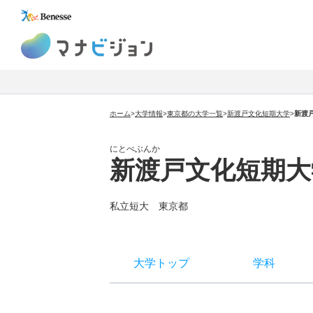
マナビジョン
ホーム
>
大学情報
>
東京都の大学一覧
>
新渡戸文化短期大学
>
新渡
にとべぶんか
新渡戸文化短期大
私立短大 東京都
大学トップ
学科