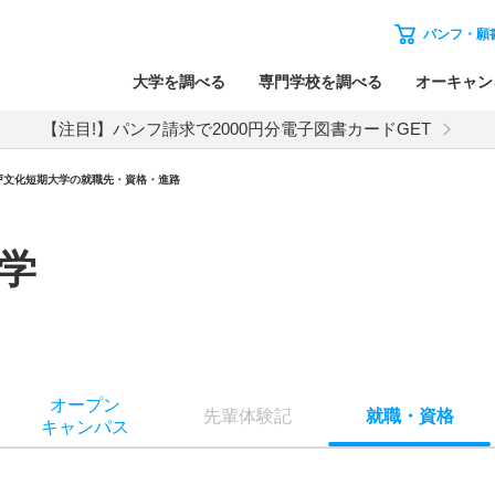
パンフ・願
大学を調べる
専門学校を調べる
オーキャン
【注目!】パンフ請求で2000円分電子図書カードGET
戸文化短期大学の就職先・資格・進路
学
オー
プン
先輩
体験記
就職
・
資格
キャン
パス