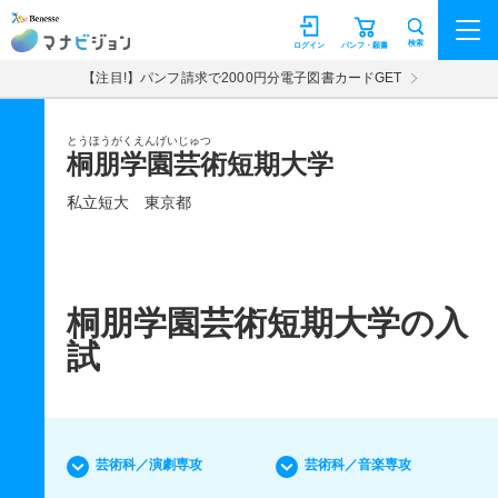
マナビジョン
検索
ログイン
パンフ・願書
【注目!】パンフ請求で2000円分電子図書カードGET
とうほうがくえんげいじゅつ
桐朋学園芸術短期大学
私立短大
東京都
桐朋学園芸術短期大学の入
試
芸術科／演劇専攻
芸術科／音楽専攻