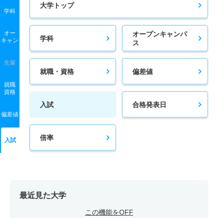
大学トップ
学科
オー
オープンキャンパ
学科
キャン
ス
先輩
就職・資格
偏差値
就職
資格
入試
合格発表日
偏差値
倍率
入試
最近見た大学
この機能をOFF