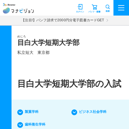
マナビジョン
検索
ログイン
パンフ・願書
【注目!】パンフ請求で2000円分電子図書カードGET
めじろ
目白大学短期大学部
私立短大
東京都
目白大学短期大学部の入試
製菓学科
ビジネス社会学科
歯科衛生学科