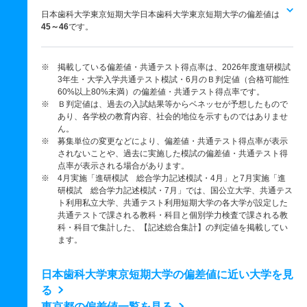
日本歯科大学東京短期大学日本歯科大学東京短期大学の偏差値は
45～46
です。
※ 掲載している偏差値・共通テスト得点率は、2026年度進研模試
3年生・大学入学共通テスト模試・6月のＢ判定値（合格可能性
60%以上80%未満）の偏差値・共通テスト得点率です。
※ Ｂ判定値は、過去の入試結果等からベネッセが予想したもので
あり、各学校の教育内容、社会的地位を示すものではありませ
ん。
※ 募集単位の変更などにより、偏差値・共通テスト得点率が表示
されないことや、過去に実施した模試の偏差値・共通テスト得
点率が表示される場合があります。
※ 4月実施「進研模試 総合学力記述模試・4月」と7月実施「進
研模試 総合学力記述模試・7月」では、国公立大学、共通テス
ト利用私立大学、共通テスト利用短期大学の各大学が設定した
共通テストで課される教科・科目と個別学力検査で課される教
科・科目で集計した、【記述総合集計】の判定値を掲載してい
ます。
日本歯科大学東京短期大学の偏差値に近い大学を見
る
東京都の偏差値一覧を見る