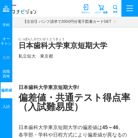
マナビジョン
検索
ログイン
パンフ・願書
【注目!】パンフ請求で2000円分電子図書カードGET
学科
オー
にっぽんしかだいがくとうきょう
キャン
日本歯科大学東京短期大学
私立短大 東京都
先輩
就職
資格
日本歯科大学東京短期大学/
偏差値
偏差値・共通テスト得点率
（入試難易度）
入試
日本歯科大学東京短期大学の偏差値は
45～46
。
各学部・学科や日程方式により偏差値が異なるの