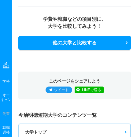
学費や就職などの項目別に、
大学を比較してみよう！
他の大学と比較する
このページをシェアしよう
学科
ツイート
LINEで送る
オー
キャン
先輩
今治明徳短期大学のコンテンツ一覧
就職
大学トップ
資格