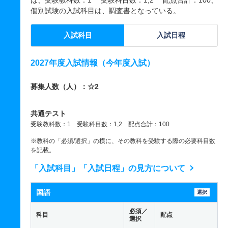
は、受験教科数：1 受験科目数：1,2 配点合計：100、
個別試験の入試科目は、調査書となっている。
入試科目
入試日程
2027年度入試情報（今年度入試）
募集人数（人）：☆2
共通テスト
受験教科数：1 受験科目数：1,2 配点合計：100
※教科の「必須/選択」の横に、その教科を受験する際の必要科目数
を記載。
「入試科目」「入試日程」の見方について
国語
選択
必須／
科目
配点
選択