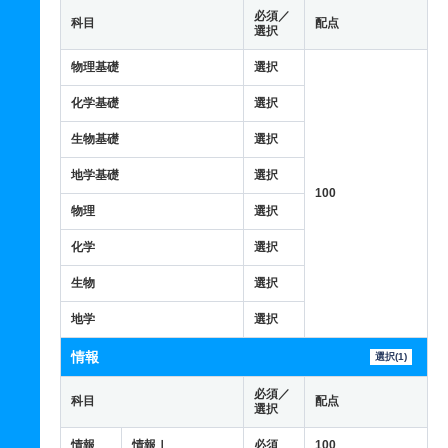
必須／
科目
配点
選択
物理基礎
選択
化学基礎
選択
生物基礎
選択
地学基礎
選択
100
物理
選択
化学
選択
生物
選択
地学
選択
情報
選択(1)
必須／
科目
配点
選択
情報
情報Ⅰ
必須
100