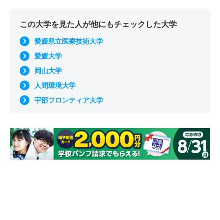
この大学を見た人が他にもチェックした大学
愛媛県立医療技術大学
愛媛大学
岡山大学
人間環境大学
宇部フロンティア大学