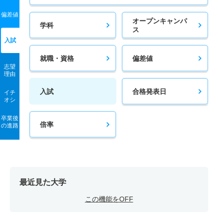
偏差値
オープンキャンパ
学科
ス
入試
就職・資格
偏差値
志望
理由
入試
合格発表日
イチ
オシ
卒業後
倍率
の進路
最近見た大学
この機能をOFF