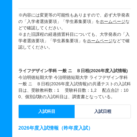
※内容には変更等の可能性もありますので、必ず大学発表
の「入学者選抜要項」「学生募集要項」を
ホームページ
な
どで確認してください。
※また旧課程の経過措置科目についても、大学発表の「入
学者選抜要項」「学生募集要項」を
ホームページ
などで確
認してください。
ライフデザイン学科 一般 ニ Ｂ日程(2026年度入試情報)
今治明徳短期大学 今治明徳短期大学 ライフデザイン学科
一般 ニ Ｂ日程(2026年度入試情報)の共通テストの入試科
目は、受験教科数：1 受験科目数：1,2 配点合計：10
0、個別試験の入試科目は、調査書となっている。
入試科目
入試日程
2026年度入試情報（昨年度入試）