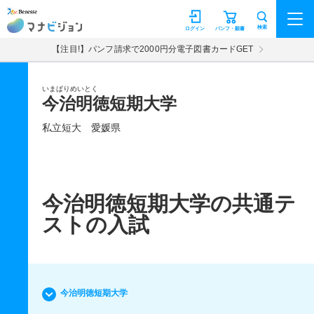
マナビジョン
検索
ログイン
パンフ・願書
【注目!】パンフ請求で2000円分電子図書カードGET
いまばりめいとく
今治明徳短期大学
私立短大
愛媛県
今治明徳短期大学の共通テ
ストの入試
今治明徳短期大学