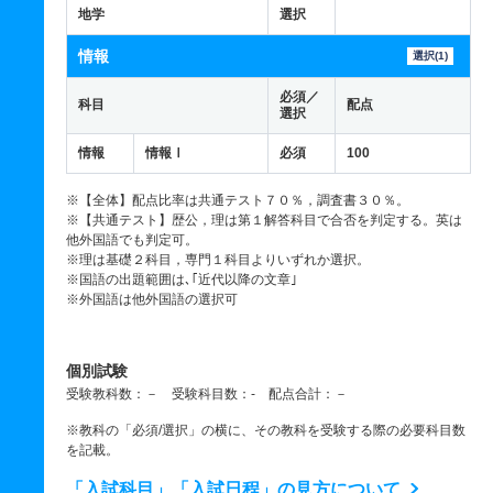
地学
選択
情報
選択(1)
必須／
科目
配点
選択
情報
情報Ⅰ
必須
100
※【全体】配点比率は共通テスト７０％，調査書３０％。
※【共通テスト】歴公，理は第１解答科目で合否を判定する。英は
他外国語でも判定可。
※理は基礎２科目，専門１科目よりいずれか選択。
※国語の出題範囲は､｢近代以降の文章｣
※外国語は他外国語の選択可
個別試験
受験教科数：－ 受験科目数：- 配点合計：－
※教科の「必須/選択」の横に、その教科を受験する際の必要科目数
を記載。
「入試科目」「入試日程」の見方について