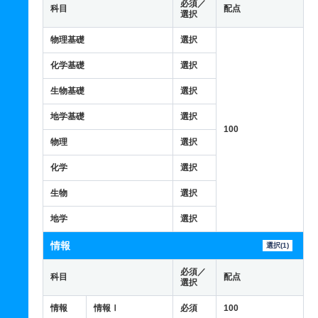
必須／
科目
配点
選択
物理基礎
選択
化学基礎
選択
生物基礎
選択
地学基礎
選択
100
物理
選択
化学
選択
生物
選択
地学
選択
情報
選択(1)
必須／
科目
配点
選択
情報
情報Ⅰ
必須
100