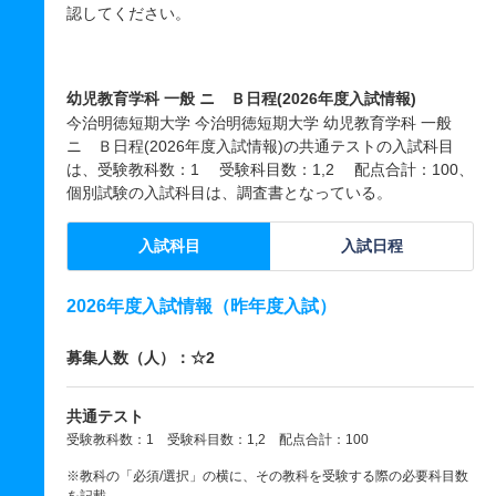
認してください。
幼児教育学科 一般 ニ Ｂ日程(2026年度入試情報)
今治明徳短期大学 今治明徳短期大学 幼児教育学科 一般
ニ Ｂ日程(2026年度入試情報)の共通テストの入試科目
は、受験教科数：1 受験科目数：1,2 配点合計：100、
個別試験の入試科目は、調査書となっている。
入試科目
入試日程
2026年度入試情報（昨年度入試）
募集人数（人）：☆2
共通テスト
受験教科数：1 受験科目数：1,2 配点合計：100
※教科の「必須/選択」の横に、その教科を受験する際の必要科目数