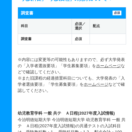
調査書
必須
必須／
科目
配点
選択
調査書
必須
※内容には変更等の可能性もありますので、必ず大学発表
の「入学者選抜要項」「学生募集要項」を
ホームページ
な
どで確認してください。
※また旧課程の経過措置科目についても、大学発表の「入
学者選抜要項」「学生募集要項」を
ホームページ
などで確
認してください。
幼児教育学科 一般 共テ Ａ日程(2027年度入試情報)
今治明徳短期大学 今治明徳短期大学 幼児教育学科 一般 共
テ Ａ日程(2027年度入試情報)の共通テストの入試科目