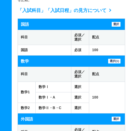
を記載。
「入試科目」「入試日程」の見方について
国語
選択
必須／
科目
配点
選択
国語
必須
100
数学
選択(1)
必須／
科目
配点
選択
数学Ⅰ
選択
数学1
数学Ⅰ・A
選択
100
数学2
数学Ⅱ・B・C
選択
外国語
選択
必須／