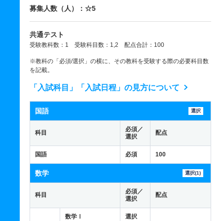
募集人数（人）：☆5
共通テスト
受験教科数：1 受験科目数：1,2 配点合計：100
※教科の「必須/選択」の横に、その教科を受験する際の必要科目数
を記載。
「入試科目」「入試日程」の見方について
国語
選択
必須／
科目
配点
選択
国語
必須
100
数学
選択(1)
必須／
科目
配点
選択
数学Ⅰ
選択