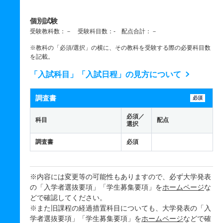
個別試験
受験教科数：－ 受験科目数：- 配点合計：－
※教科の「必須/選択」の横に、その教科を受験する際の必要科目数
を記載。
「入試科目」「入試日程」の見方について
調査書
必須
必須／
科目
配点
選択
調査書
必須
※内容には変更等の可能性もありますので、必ず大学発表
の「入学者選抜要項」「学生募集要項」を
ホームページ
な
どで確認してください。
※また旧課程の経過措置科目についても、大学発表の「入
学者選抜要項」「学生募集要項」を
ホームページ
などで確