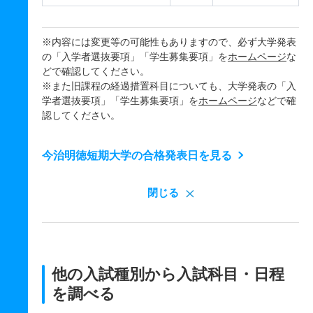
※内容には変更等の可能性もありますので、必ず大学発表
の「入学者選抜要項」「学生募集要項」を
ホームページ
な
どで確認してください。
※また旧課程の経過措置科目についても、大学発表の「入
学者選抜要項」「学生募集要項」を
ホームページ
などで確
認してください。
今治明徳短期大学の合格発表日を見る
閉じる
他の入試種別から入試科目・日程
を調べる