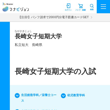
マナビジョン
検索
ログイン
パンフ・願書
【注目!】パンフ請求で2000円分電子図書カードGET
ながさきじょし
長崎女子短期大学
私立短大
長崎県
長崎女子短期大学の入試
生活創造学科／栄養士コー
幼児教育学科
ス