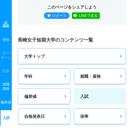
このページをシェアしよう
ツイート
LINEで送る
長崎女子短期大学のコンテンツ一覧
学科
オー
大学トップ
キャン
先輩
学科
就職・資格
就職
資格
偏差値
入試
偏差値
合格発表日
倍率
入試