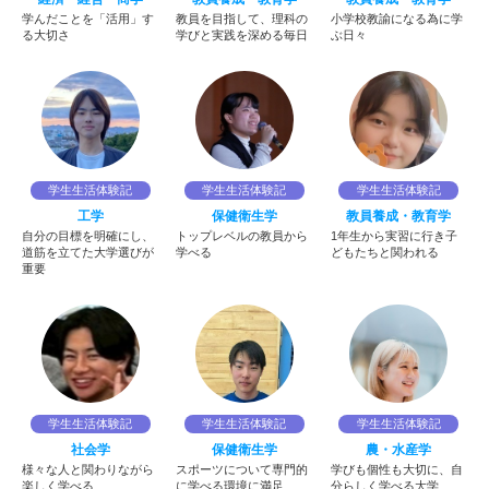
学んだことを「活用」す
教員を目指して、理科の
小学校教諭になる為に学
る大切さ
学びと実践を深める毎日
ぶ日々
学生生活体験記
学生生活体験記
学生生活体験記
工学
保健衛生学
教員養成・教育学
自分の目標を明確にし、
トップレベルの教員から
1年生から実習に行き子
道筋を立てた大学選びが
学べる
どもたちと関われる
重要
学生生活体験記
学生生活体験記
学生生活体験記
社会学
保健衛生学
農・水産学
様々な人と関わりながら
スポーツについて専門的
学びも個性も大切に、自
楽しく学べる
に学べる環境に満足
分らしく学べる大学