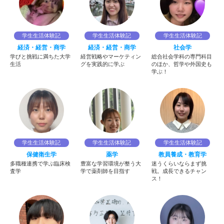
学生生活体験記
学生生活体験記
学生生活体験記
経済・経営・商学
経済・経営・商学
社会学
学びと挑戦に満ちた大学
経営戦略やマーケティン
総合社会学科の専門科目
生活
グを実践的に学ぶ
のほか、哲学や外国史も
学ぶ！
学生生活体験記
学生生活体験記
学生生活体験記
保健衛生学
薬学
教員養成・教育学
多職種連携で学ぶ臨床検
豊富な学習環境が整う大
迷うくらいならまず挑
査学
学で薬剤師を目指す
戦。成長できるチャン
ス！