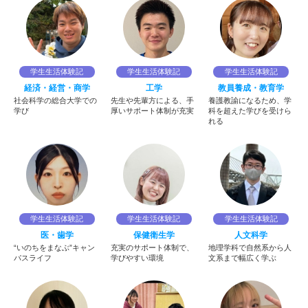
学生生活体験記
学生生活体験記
学生生活体験記
経済・経営・商学
工学
教員養成・教育学
社会科学の総合大学での
先生や先輩方による、手
養護教諭になるため、学
学び
厚いサポート体制が充実
科を超えた学びを受けら
れる
学生生活体験記
学生生活体験記
学生生活体験記
医・歯学
保健衛生学
人文科学
“いのちをまなぶ”キャン
充実のサポート体制で、
地理学科で自然系から人
パスライフ
学びやすい環境
文系まで幅広く学ぶ