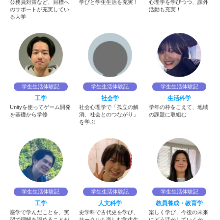
公務員対策など、目標へ
学びと学生生活を充実！
心理学を学びつつ、課外
のサポートが充実してい
活動も充実！
る大学
学生生活体験記
学生生活体験記
学生生活体験記
工学
社会学
生活科学
Unityを使ってゲーム開発
社会心理学で「孤立の解
学年の枠をこえて、地域
を基礎から学修
消、社会とのつながり」
の課題に取組む
を学ぶ
学生生活体験記
学生生活体験記
学生生活体験記
工学
人文科学
教員養成・教育学
座学で学んだことを、実
史学科で古代史を学び、
楽しく学び、今後の未来
習で理解を深めることが
サークルも楽しむ学生生
にどう活かしていくか