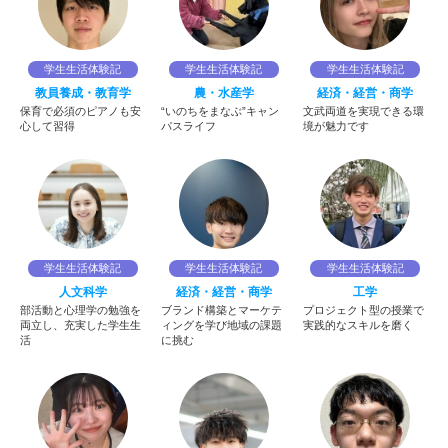
学生生活体験記
学生生活体験記
学生生活体験記
教員養成・教育学
農・水産学
経済・経営・商学
保育で必須のピアノも安
“いのちをまなぶ”キャン
文武両道を実現できる環
心して習得
パスライフ
境が魅力です
学生生活体験記
学生生活体験記
学生生活体験記
人文科学
経済・経営・商学
工学
部活動と心理学の勉強を
ブランド構築とマーケテ
プロジェクト型の授業で
両立し、充実した学生生
ィングを学び地域の課題
実践的なスキルを磨く
活
に挑む