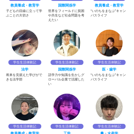
教員養成・教育学
国際関係学
教員養成・教育学
子どもの目線に立って学
世界をフィールドに貧困
“いのちをまなぶ”キャン
ぶことの大切さ
や共生など社会問題を考
パスライフ
えたい
学生生活体験記
学生生活体験記
学生生活体験記
法学
国際関係学
医・歯学
将来を見据えた学びがで
語学力や知識を生かしグ
“いのちをまなぶ”キャン
きる法学部
ローバル企業で活躍した
パスライフ
い
学生生活体験記
学生生活体験記
学生生活体験記
教員養成・教育学
工学
農・水産学