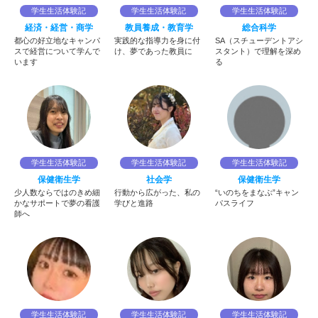
学生生活体験記
学生生活体験記
学生生活体験記
経済・経営・商学
教員養成・教育学
総合科学
都心の好立地なキャンパ
実践的な指導力を身に付
SA（スチューデントアシ
スで経営について学んで
け、夢であった教員に
スタント）で理解を深め
います
る
学生生活体験記
学生生活体験記
学生生活体験記
保健衛生学
社会学
保健衛生学
少人数ならではのきめ細
行動から広がった、私の
“いのちをまなぶ”キャン
かなサポートで夢の看護
学びと進路
パスライフ
師へ
学生生活体験記
学生生活体験記
学生生活体験記