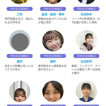
学生生活体験記
学生生活体験記
学生生活体験記
工学
経済・経営・商学
生活科学
専門知識を広げ、深めら
情報化社会やデジタル化
ノートPC4年間貸与、IC
れる大学生活
が進む現代
T設備が充実した環境
学生生活体験記
学生生活体験記
学生生活体験記
薬学
薬学
生活科学
先生との距離が近いヒロ
薬学部生から薬剤師を目
建築、インテリア、アパ
コクでの学び
指す皆さんへ
レルを幅広く学べる自由
が魅力