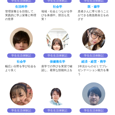
学生生活体験記
学生生活体験記
学生生活体験記
生活科学
社会学
医・歯学
管理栄養士を目指して、
地域・社会とつながる学
患者さんに寄り添うこと
実践的に学ぶ栄養と料理
びを体感中。部活も充
ができる救急救命士をめ
の世界
実！
ざす
学生生活体験記
学生生活体験記
学生生活体験記
社会学
保健衛生学
経済・経営・商学
幅広い分野を学び社会を
座学での学びを実習で確
1年次からのゼミでプレ
より良く
認し、着実な技能向上を
ゼンテーション能力を養
う
学生生活体験記
学生生活体験記
学生生活体験記