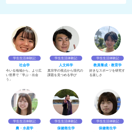
学生生活体験記
学生生活体験記
学生生活体験記
社会学
人文科学
教員養成・教育学
今いる地域から、より広
真宗学の視点から現代の
好きなスポーツを研究す
い世界で「学ぶ・出会
課題を見つめる学び
る楽しさ
う」
学生生活体験記
学生生活体験記
学生生活体験記
農・水産学
保健衛生学
保健衛生学