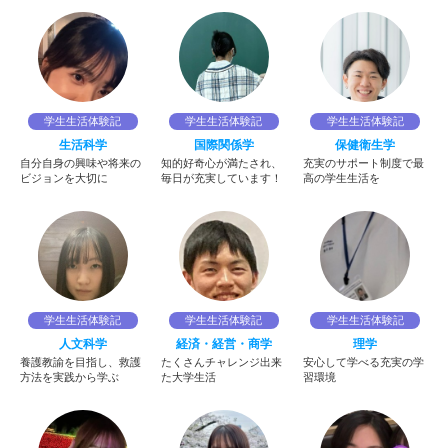
学生生活体験記
学生生活体験記
学生生活体験記
生活科学
国際関係学
保健衛生学
自分自身の興味や将来の
知的好奇心が満たされ、
充実のサポート制度で最
ビジョンを大切に
毎日が充実しています！
高の学生生活を
学生生活体験記
学生生活体験記
学生生活体験記
人文科学
経済・経営・商学
理学
養護教諭を目指し、救護
たくさんチャレンジ出来
安心して学べる充実の学
方法を実践から学ぶ
た大学生活
習環境