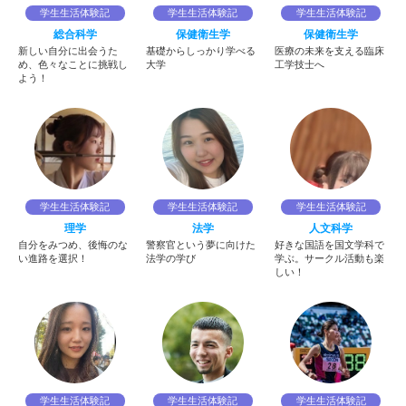
学生生活体験記
学生生活体験記
学生生活体験記
総合科学
保健衛生学
保健衛生学
新しい自分に出会うた
基礎からしっかり学べる
医療の未来を支える臨床
め、色々なことに挑戦し
大学
工学技士へ
よう！
学生生活体験記
学生生活体験記
学生生活体験記
理学
法学
人文科学
自分をみつめ、後悔のな
警察官という夢に向けた
好きな国語を国文学科で
い進路を選択！
法学の学び
学ぶ。サークル活動も楽
しい！
学生生活体験記
学生生活体験記
学生生活体験記