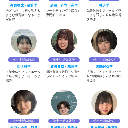
教員養成・教育学
経済・経営・商学
社会学
子どもたちに寄り添える
マーケティングや広報を
就業体験やフィールドワ
ような保育者になること
専門的に学ぶ
ークを通じて観光地経営
が目標
を学ぶ
学生生活体験記
学生生活体験記
学生生活体験記
生活科学
教員養成・教育学
国際関係学
大学全体がアットホーム
経験豊富な教員や先輩か
「働くこと」を個人や社
で居心地がよいところが
らのアドバイスが強み
会の価値観から多角的に
魅力
考える
学生生活体験記
学生生活体験記
学生生活体験記
経済・経営・商学
教員養成・教育学
教員養成・教育学