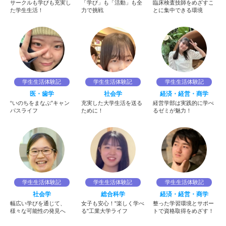
サークルも学びも充実し
「学び」も「活動」も全
臨床検査技師をめざすこ
た学生生活！
力で挑戦
とに集中できる環境
学生生活体験記
学生生活体験記
学生生活体験記
医・歯学
社会学
経済・経営・商学
“いのちをまなぶ”キャン
充実した大学生活を送る
経営学部は実践的に学べ
パスライフ
ために！
るゼミが魅力！
学生生活体験記
学生生活体験記
学生生活体験記
社会学
総合科学
経済・経営・商学
幅広い学びを通じて、
女子も安心！"楽しく学べ
整った学習環境とサポー
様々な可能性の発見へ
る"工業大学ライフ
トで資格取得をめざす！