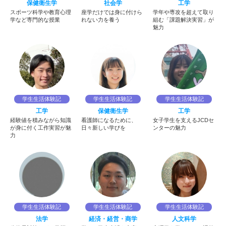
保健衛生学
社会学
工学
スポーツ科学や教育心理
座学だけでは身に付けら
学年や専攻を超えて取り
学など専門的な授業
れない力を養う
組む「課題解決実習」が
魅力
学生生活体験記
学生生活体験記
学生生活体験記
工学
保健衛生学
工学
経験値を積みながら知識
看護師になるために、
女子学生を支えるJCDセ
が身に付く工作実習が魅
日々新しい学びを
ンターの魅力
力
学生生活体験記
学生生活体験記
学生生活体験記
法学
経済・経営・商学
人文科学