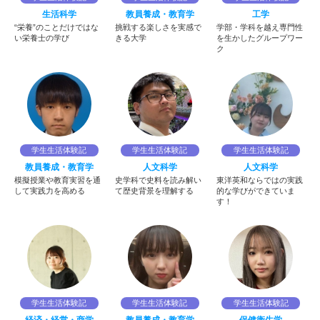
生活科学
教員養成・教育学
工学
“栄養”のことだけではな
挑戦する楽しさを実感で
学部・学科を越え専門性
い栄養士の学び
きる大学
を生かしたグループワー
ク
学生生活体験記
学生生活体験記
学生生活体験記
教員養成・教育学
人文科学
人文科学
模擬授業や教育実習を通
史学科で史料を読み解い
東洋英和ならではの実践
して実践力を高める
て歴史背景を理解する
的な学びができていま
す！
学生生活体験記
学生生活体験記
学生生活体験記