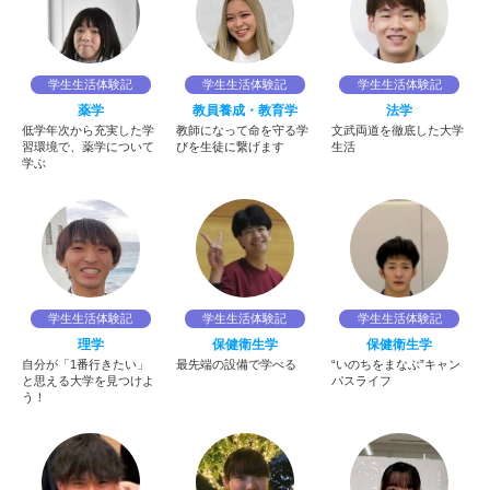
学生生活体験記
学生生活体験記
学生生活体験記
薬学
教員養成・教育学
法学
低学年次から充実した学
教師になって命を守る学
文武両道を徹底した大学
習環境で、薬学について
びを生徒に繋げます
生活
学ぶ
学生生活体験記
学生生活体験記
学生生活体験記
理学
保健衛生学
保健衛生学
自分が「1番行きたい」
最先端の設備で学べる
“いのちをまなぶ”キャン
と思える大学を見つけよ
パスライフ
う！