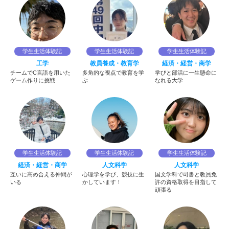
学生生活体験記
学生生活体験記
学生生活体験記
工学
教員養成・教育学
経済・経営・商学
チームでC言語を用いた
多角的な視点で教育を学
学びと部活に一生懸命に
ゲーム作りに挑戦
ぶ
なれる大学
学生生活体験記
学生生活体験記
学生生活体験記
経済・経営・商学
人文科学
人文科学
互いに高め合える仲間が
心理学を学び、競技に生
国文学科で司書と教員免
いる
かしています！
許の資格取得を目指して
頑張る