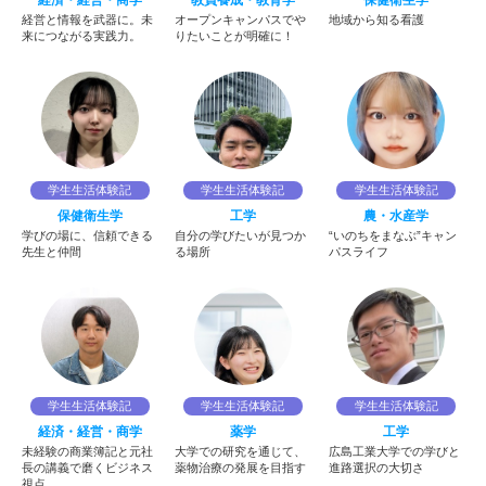
経済・経営・商学
教員養成・教育学
保健衛生学
経営と情報を武器に。未
オープンキャンパスでや
地域から知る看護
来につながる実践力。
りたいことが明確に！
学生生活体験記
学生生活体験記
学生生活体験記
保健衛生学
工学
農・水産学
学びの場に、信頼できる
自分の学びたいが見つか
“いのちをまなぶ”キャン
先生と仲間
る場所
パスライフ
学生生活体験記
学生生活体験記
学生生活体験記
経済・経営・商学
薬学
工学
未経験の商業簿記と元社
大学での研究を通じて、
広島工業大学での学びと
長の講義で磨くビジネス
薬物治療の発展を目指す
進路選択の大切さ
視点