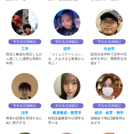
学生生活体験記
学生生活体験記
学生生活体験記
工学
語学
社会学
部活と勉強を両立しなが
「コミュニケーション」
総合社会学科で法学や社
ら過ごした濃密な高校3
を、さまざまな角度から
会学を学び、警察官を目
年間
学ぶ！
指す！
学生生活体験記
学生生活体験記
学生生活体験記
法学
教員養成・教育学
経済・経営・商学
将来の目標を実現するた
特別支援教育や心理学も
瑞穂会で簿記2級取得を
めに努力する
学べる
めざす