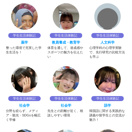
学生生活体験記
学生生活体験記
学生生活体験記
薬学
教員養成・教育学
人文科学
整った環境で充実した学
体育を通して、達成感や
心理学科の心理学実験
生生活を！
スポーツの魅力を伝えた
で、先行研究の比較方法
い
も学ぶ
学生生活体験記
学生生活体験記
学生生活体験記
社会学
社会学
語学
分野を絞らず、メディ
先生との距離が近く、相
韓国語に関する実践的な
ア・観光・SDGsを幅広
談しやすい環境
講義や留学生との交流が
く学修
魅力！