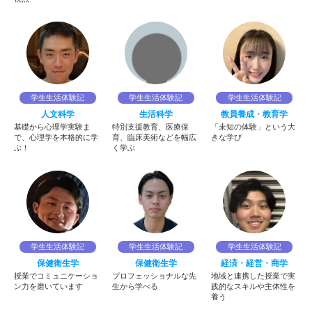
学生生活体験記
学生生活体験記
学生生活体験記
人文科学
生活科学
教員養成・教育学
基礎から心理学実験ま
特別支援教育、医療保
「未知の体験」という大
で、心理学を本格的に学
育、臨床美術などを幅広
きな学び
ぶ！
く学ぶ
学生生活体験記
学生生活体験記
学生生活体験記
保健衛生学
保健衛生学
経済・経営・商学
授業でコミュニケーショ
プロフェッショナルな先
地域と連携した授業で実
ン力を磨いています
生から学べる
践的なスキルや主体性を
養う