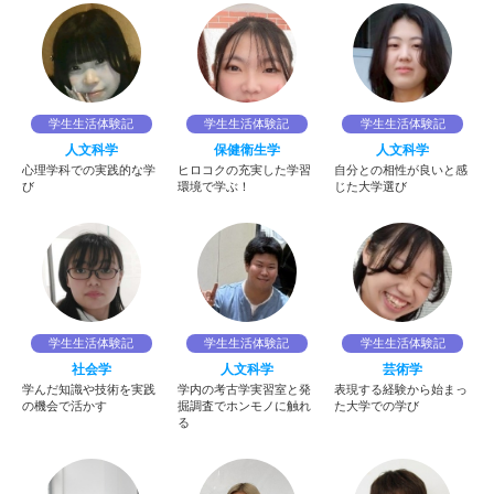
学生生活体験記
学生生活体験記
学生生活体験記
人文科学
保健衛生学
人文科学
心理学科での実践的な学
ヒロコクの充実した学習
自分との相性が良いと感
び
環境で学ぶ！
じた大学選び
学生生活体験記
学生生活体験記
学生生活体験記
社会学
人文科学
芸術学
学んだ知識や技術を実践
学内の考古学実習室と発
表現する経験から始まっ
の機会で活かす
掘調査でホンモノに触れ
た大学での学び
る