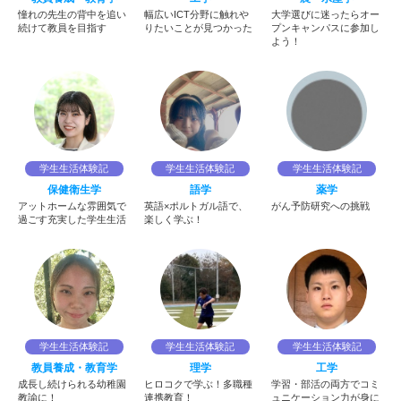
憧れの先生の背中を追い
幅広いICT分野に触れや
大学選びに迷ったらオー
続けて教員を目指す
りたいことが見つかった
プンキャンパスに参加し
よう！
学生生活体験記
学生生活体験記
学生生活体験記
保健衛生学
語学
薬学
アットホームな雰囲気で
英語×ポルトガル語で、
がん予防研究への挑戦
過ごす充実した学生生活
楽しく学ぶ！
学生生活体験記
学生生活体験記
学生生活体験記
教員養成・教育学
理学
工学
成長し続けられる幼稚園
ヒロコクで学ぶ！多職種
学習・部活の両方でコミ
教諭に！
連携教育！
ュニケーション力が身に