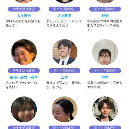
学生生活体験記
学生生活体験記
学生生活体験記
人文科学
人文科学
理学
学科での学びを部活でも
新しいことにチャレンジ
学科独自の24時間利用可
生かす！
できる大学生活
能な学習スペースが魅
力！
学生生活体験記
学生生活体験記
学生生活体験記
経済・経営・商学
工学
理学
人との学び合いが「幅」
最後まで諦めず、後悔の
気象への興味から広がる
を広げる
ない努力を！
大学生活
学生生活体験記
学生生活体験記
学生生活体験記