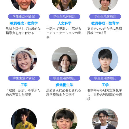
学生生活体験記
学生生活体験記
学生生活体験記
教員養成・教育学
人文科学
教員養成・教育学
教員を目指して効果的な
手話って奥深い！広がる
支え合いながら学ぶ教職
指導力を身に付ける
コミュニケーションの世
課程での成長
界
学生生活体験記
学生生活体験記
学生生活体験記
工学
保健衛生学
工学
「建築・設計」を学ぶた
患者さんに必要とされる
低学年から研究室を見学
めの充実した環境
理学療法士を目指す
し、自身の興味関心を追
求