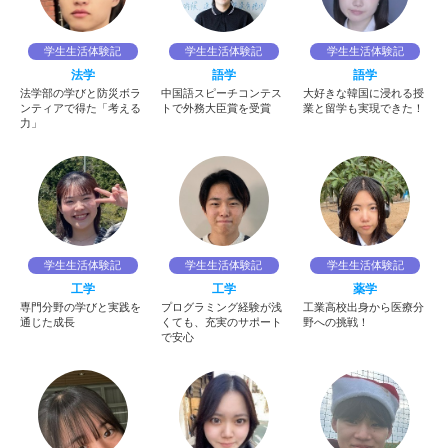
学生生活体験記
学生生活体験記
学生生活体験記
法学
語学
語学
法学部の学びと防災ボラ
中国語スピーチコンテス
大好きな韓国に浸れる授
ンティアで得た「考える
トで外務大臣賞を受賞
業と留学も実現できた！
力」
学生生活体験記
学生生活体験記
学生生活体験記
工学
工学
薬学
専門分野の学びと実践を
プログラミング経験が浅
工業高校出身から医療分
通じた成長
くても、充実のサポート
野への挑戦！
で安心