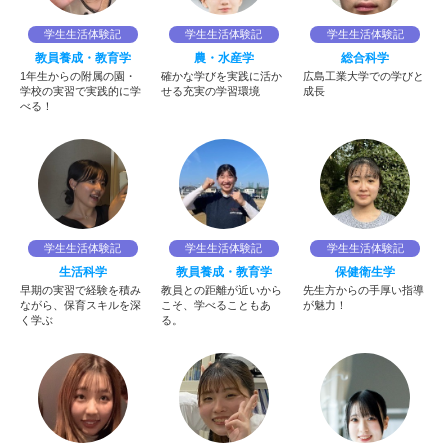
学生生活体験記
学生生活体験記
学生生活体験記
教員養成・教育学
農・水産学
総合科学
1年生からの附属の園・
確かな学びを実践に活か
広島工業大学での学びと
学校の実習で実践的に学
せる充実の学習環境
成長
べる！
学生生活体験記
学生生活体験記
学生生活体験記
生活科学
教員養成・教育学
保健衛生学
早期の実習で経験を積み
教員との距離が近いから
先生方からの手厚い指導
ながら、保育スキルを深
こそ、学べることもあ
が魅力！
く学ぶ
る。