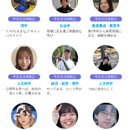
学生生活体験記
学生生活体験記
学生生活体験記
理学
社会学
教員養成・教育学
“いのちをまなぶ”キャン
現場に足を運ぶ実践的な
第1学年から保育現場に
パスライフ
学び
立ち、経験を積める
学生生活体験記
学生生活体験記
学生生活体験記
人文科学
経済・経営・商学
人文科学
心理学を学べば、自分の
やってみる、という学び
つねに自分らしく
「当たり前」が覆される
方。