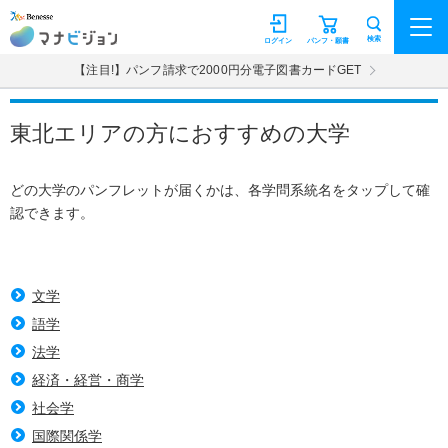
マナビジョン
検索
ログイン
パンフ・願書
【注目!】パンフ請求で2000円分電子図書カードGET
東北エリアの方におすすめの大学
どの大学のパンフレットが届くかは、各学問系統名をタップして確
認できます。
文学
語学
法学
経済・経営・商学
社会学
国際関係学