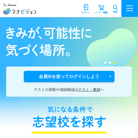
マナビジョン
検索
ログイン
パンフ・願書
会員IDを使ってログインしよう
テストの受験や成績確認は
テスト・教材
へ