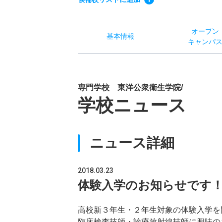
オー
プン
基本
情報
キャン
パ
専門学校 東洋公衆衛生学院/
学校ニュース
ニュース詳細
2018.03.23
体験入学のお知らせです！平成
高校新３年生・２年生対象の体験入学を
臨床検査技師・診療放射線技師に興味の