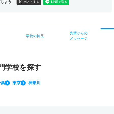
アしよう
ポストする
LINEで送る
先輩からの
学校
の
特長
ス
メッセージ
門学校を探す
千葉
東京
神奈川