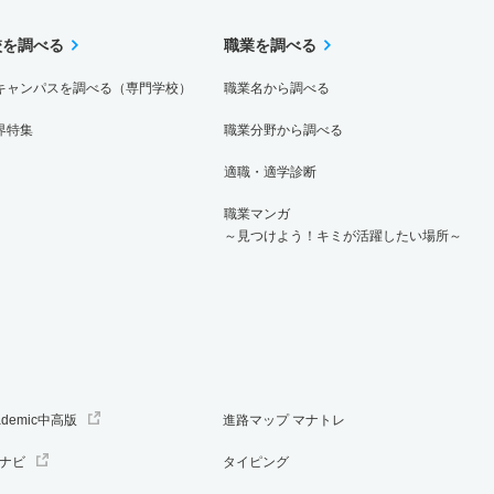
校を調べる
職業を調べる
キャンパスを調べる（専門学校）
職業名から調べる
界特集
職業分野から調べる
適職・適学診断
職業マンガ
～見つけよう！キミが活躍したい場所～
ademic中高版
進路マップ マナトレ
ナビ
タイピング