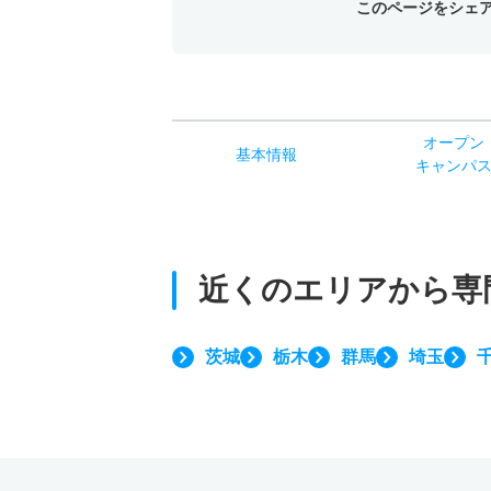
このページをシェ
オー
プン
基本
情報
キャン
パ
近くのエリアから
専
茨城
栃木
群馬
埼玉