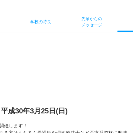
先輩からの
学校
の
特長
ス
メッセージ
30年3月25日(日)
開催します！
ある方はもちろん看護師や理学療法士など医療系資格に興味