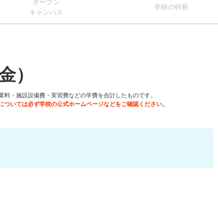
オー
プン
学校
の
特長
キャン
パス
金）
業料・施設設備費・実習費などの学費を合計したものです。
については必ず学校の公式ホームページなどをご確認ください。