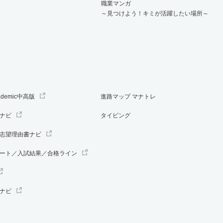
職業マンガ
～見つけよう！キミが活躍したい場所～
ademic中高版
進路マップ マナトレ
ナビ
タイピング
志望理由書ナビ
ート／入試結果／合格ライン
ナビ