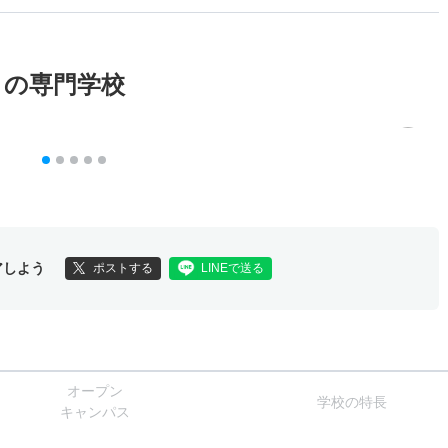
メの専門学校
アしよう
ポストする
LINEで送る
オー
プン
学校
の
特長
キャン
パス