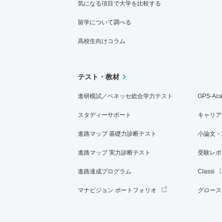
気になる項目で大学を比較する
留学について調べる
高校生向けコラム
テスト・教材
進研模試／ベネッセ総合学力テスト
GPS-Ac
スタディーサポート
キャリア
進路マップ 基礎力診断テスト
小論文・
進路マップ 実力診断テスト
受験レポ
進路達成プログラム
Classi
マナビジョン ポートフォリオ
グロース