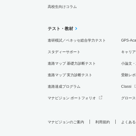
高校生向けコラム
テスト・教材
進研模試／ベネッセ総合学力テスト
GPS-Ac
スタディーサポート
キャリア
進路マップ 基礎力診断テスト
小論文・
進路マップ 実力診断テスト
受験レポ
進路達成プログラム
Classi
マナビジョン ポートフォリオ
グロース
マナビジョンのご案内
利用規約
よくある