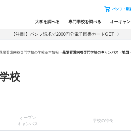
パンフ・願
大学を調べる
専門学校を調べる
オーキャン
【注目!】パンフ請求で2000円分電子図書カードGET
晃陽看護栄養専門学校の学校基本情報
晃陽看護栄養専門学校のキャンパス（地図
学校
オー
プン
学校
の
特長
キャン
パス