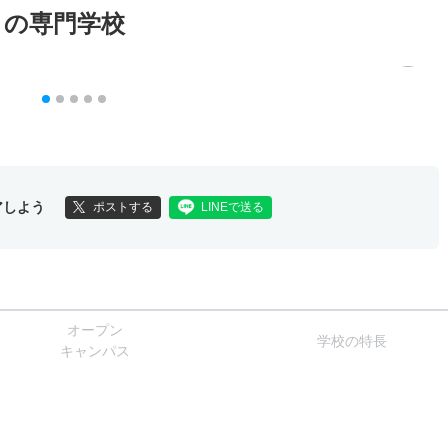
メの専門学校
アしよう
ポストする
LINEで送る
オー
プン
学校
の
特長
キャン
パス