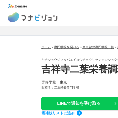
マナビジョン
ホーム
専門学校を調べる
東京都の専門学校一覧
キチジョウジフタバエイヨウチョウリセンモンショク
吉祥寺二葉栄養調
専修学校 東京
旧校名：二葉栄養専門学校
LINEで通知
を受け取る
候補校
リスト
に追加