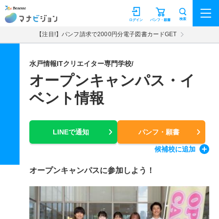
マナビジョン
検索
ログイン
パンフ・願書
【注目!】パンフ請求で2000円分電子図書カードGET
水戸情報ITクリエイター専門学校/
オープンキャンパス・イ
ベント情報
LINEで通知
パンフ・願書
候補校
に追加
オープンキャンパスに参加しよう！