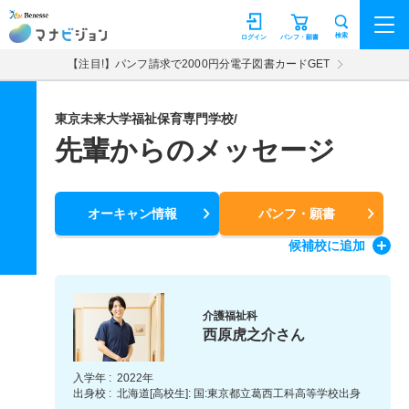
マナビジョン
検索
ログイン
パンフ・願書
【注目!】パンフ請求で2000円分電子図書カードGET
東京未来大学福祉保育専門学校/
先輩からのメッセージ
オーキャン情報
パンフ・願書
候補校
に追加
介護福祉科
西原虎之介さん
入学年 :
2022年
出身校 :
北海道[高校生]: 国:東京都立葛西工科高等学校出身