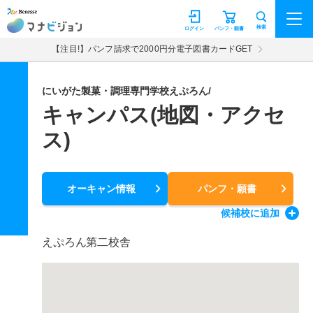
マナビジョン
検索
ログイン
パンフ・願書
【注目!】パンフ請求で2000円分電子図書カードGET
にいがた製菓・調理専門学校えぷろん/
キャンパス(地図・アクセ
ス)
オーキャン情報
パンフ・願書
候補校
に追加
えぷろん第二校舎