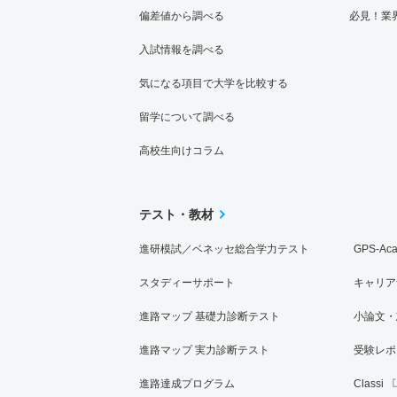
偏差値から調べる
必見！業
入試情報を調べる
気になる項目で大学を比較する
留学について調べる
高校生向けコラム
テスト・教材
進研模試／ベネッセ総合学力テスト
GPS-Ac
スタディーサポート
キャリア
進路マップ 基礎力診断テスト
小論文・
進路マップ 実力診断テスト
受験レポ
進路達成プログラム
Classi