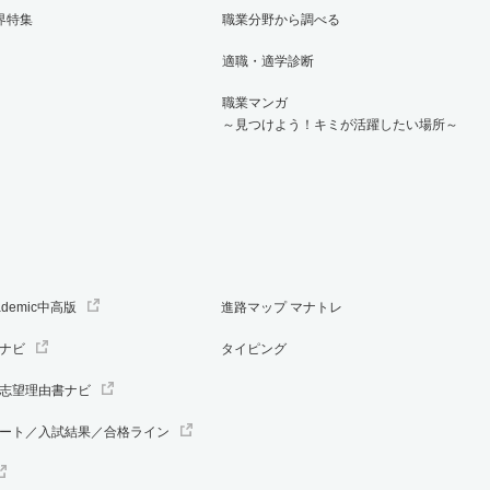
界特集
職業分野から調べる
適職・適学診断
職業マンガ
～見つけよう！キミが活躍したい場所～
ademic中高版
進路マップ マナトレ
ナビ
タイピング
志望理由書ナビ
ート／入試結果／合格ライン