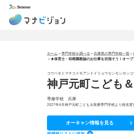
マナビジョン
ホーム
専門学校を調べる
兵庫県の専門学校一覧
★保育士・幼稚園教諭のお仕事を目指そう！オープ
コウベモトマチコドモアンドイリョウセンモンガッコ
神戸元町こども＆
専修学校 兵庫
2027年4月神戸元町こども＆医療専門学校より校名変更
オーキャン情報
を見る
候補校
リスト
に追加