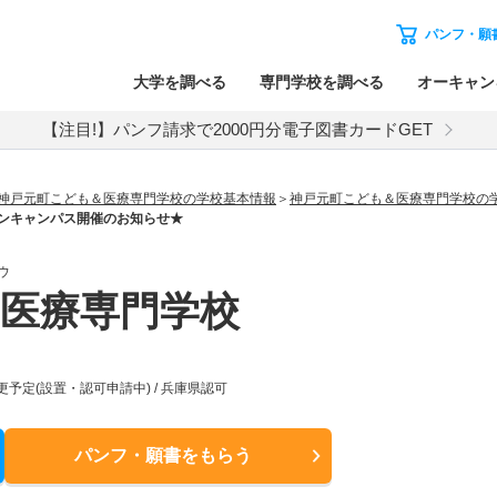
パンフ・願
大学を調べる
専門学校を調べる
オーキャン
【注目!】パンフ請求で2000円分電子図書カードGET
神戸元町こども＆医療専門学校の学校基本情報
神戸元町こども＆医療専門学校の
ンキャンパス開催のお知らせ★
ウ
医療専門学校
予定(設置・認可申請中) / 兵庫県認可
パンフ・願書
をもらう