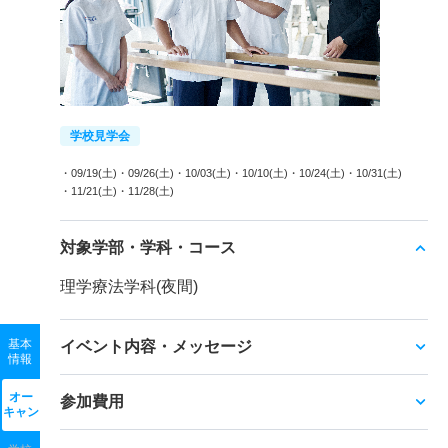
学校見学会
・09/19(土)
・09/26(土)
・10/03(土)
・10/10(土)
・10/24(土)
・10/31(土)
・11/21(土)
・11/28(土)
対象学部・学科・コース
理学療法学科(夜間)
基本
イベント内容・メッセージ
情報
オー
参加費用
キャン