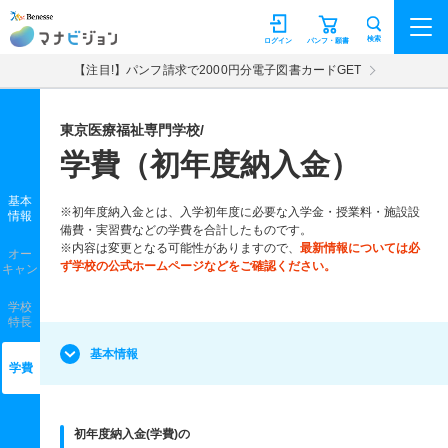
マナビジョン
検索
ログイン
パンフ・願書
【注目!】パンフ請求で2000円分電子図書カードGET
東京医療福祉専門学校/
学費（初年度納入金）
基本
※初年度納入金とは、入学初年度に必要な入学金・授業料・施設設
情報
備費・実習費などの学費を合計したものです。
※内容は変更となる可能性がありますので、
最新情報については必
オー
ず学校の公式ホームページなどをご確認ください。
キャン
学校
特長
基本情報
学費
初年度納入金(学費)の