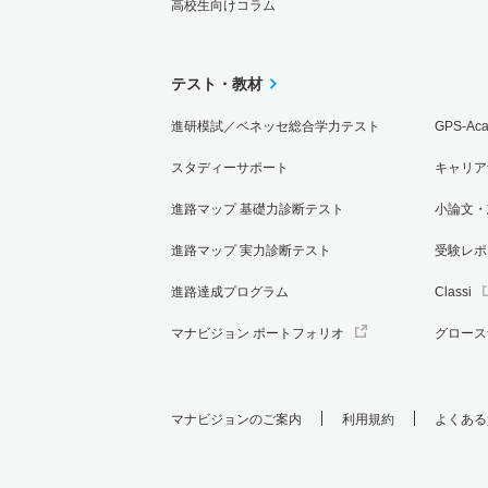
高校生向けコラム
テスト・教材
進研模試／ベネッセ総合学力テスト
GPS-Ac
スタディーサポート
キャリア
進路マップ 基礎力診断テスト
小論文・
進路マップ 実力診断テスト
受験レポ
進路達成プログラム
Classi
マナビジョン ポートフォリオ
グロース
マナビジョンのご案内
利用規約
よくある