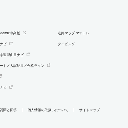
ademic中高版
進路マップ マナトレ
ナビ
タイピング
志望理由書ナビ
ート／入試結果／合格ライン
ナビ
質問と回答
個人情報の取扱いについて
サイトマップ