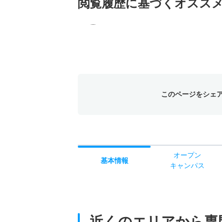
閲覧履歴に基づく
オスス
このページをシェ
オー
プン
基本
情報
キャン
パス
近くのエリアから
専