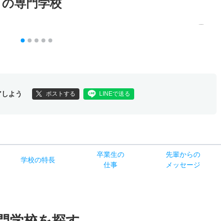
メの専門学校
アしよう
ポストする
LINEで送る
卒業生の
先輩からの
学校
の
特長
仕事
メッセージ
門学校を探す