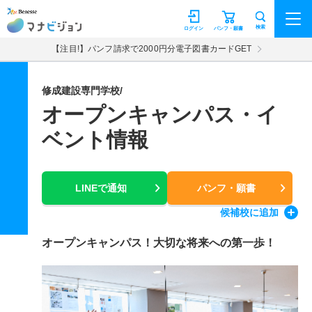
マナビジョン
検索
ログイン
パンフ・願書
【注目!】パンフ請求で2000円分電子図書カードGET
修成建設専門学校/
オープンキャンパス・イ
ベント情報
LINEで通知
パンフ・願書
候補校
に追加
オープンキャンパス！大切な将来への第一歩！