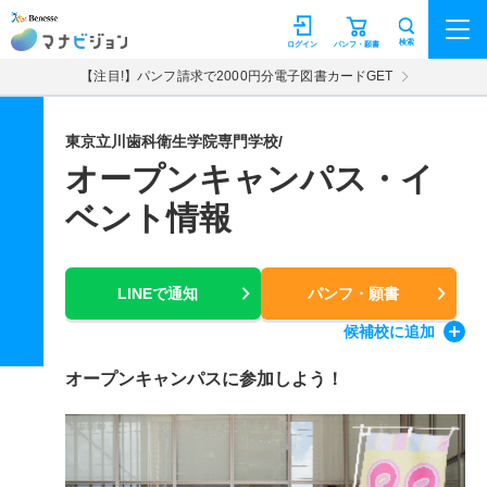
マナビジョン
検索
ログイン
パンフ・願書
【注目!】パンフ請求で2000円分電子図書カードGET
東京立川歯科衛生学院専門学校/
オープンキャンパス・イ
ベント情報
LINEで通知
パンフ・願書
候補校
に追加
オープンキャンパスに参加しよう！