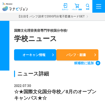
マナビジョン
検索
ログイン
パンフ・願書
【注目!】パンフ請求で2000円分電子図書カードGET
国際文化理容美容専門学校国分寺校/
学校ニュース
オーキャン情報
パンフ・願書
候補校
に追加
ニュース詳細
2022.07.30
☆★国際文化国分寺校／8月のオープン
キャンパス★☆