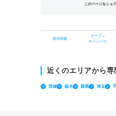
このページをシェ
オー
プン
基本
情報
キャン
パス
近くのエリアから
専
茨城
栃木
群馬
埼玉