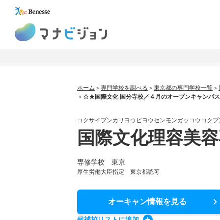
マナビジョン
ホーム
専門学校を調べる
東京都の専門学校一覧
☆★国際文化 国分寺校／４月のオープンキャンパ
コクサイブンカリヨウビヨウセンモンガッコウコクブ
国際文化理容美容
専修学校 東京
厚生労働大臣指定 東京都認可
オーキャン情報
を見る
候補校
リスト
に追加