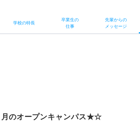
卒業生の
先輩からの
学校
の
特長
仕事
メッセージ
４月のオープンキャンパス★☆