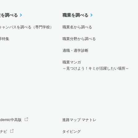
校を調べる
職業を調べる
キャンパスを調べる（専門学校）
職業名から調べる
界特集
職業分野から調べる
適職・適学診断
職業マンガ
～見つけよう！キミが活躍したい場所～
ademic中高版
進路マップ マナトレ
ナビ
タイピング