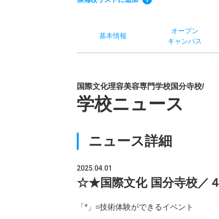
オー
プン
基本
情報
キャン
パス
国際文化理容美容専門学校国分寺校/
学校ニュース
ニュース詳細
2025.04.01
☆★国際文化 国分寺校／
「*」=技術体験ができるイベント