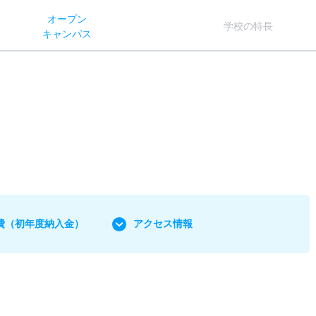
オー
プン
学校
の
特長
キャン
パス
費
（初年度納入金）
アクセス情報