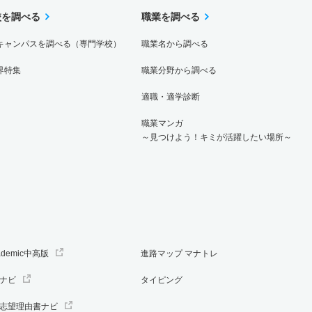
校を調べる
職業を調べる
キャンパスを調べる（専門学校）
職業名から調べる
界特集
職業分野から調べる
適職・適学診断
職業マンガ
～見つけよう！キミが活躍したい場所～
ademic中高版
進路マップ マナトレ
ナビ
タイピング
志望理由書ナビ