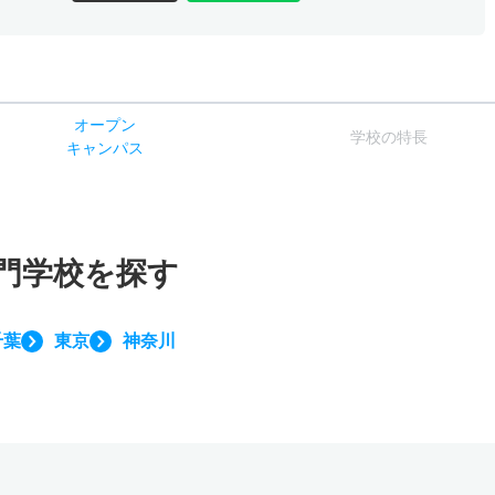
オー
プン
学校
の
特長
キャン
パス
門学校を探す
千葉
東京
神奈川