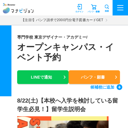
マナビジョン
検索
ログイン
パンフ・願書
【注目!】パンフ請求で2000円分電子図書カードGET
専門学校 東京デザイナー・アカデミー/
オープンキャンパス・イ
ベント予約
LINEで通知
パンフ・願書
候補校
に追加
8/22(土)【本校へ入学を検討している留
学生必見！】留学生説明会