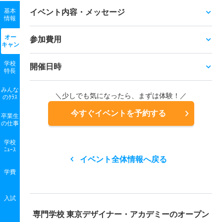
基本
イベント内容・メッセージ
情報
オー
参加費用
キャン
学校
開催日時
特長
みんな
＼少しでも気になったら、まずは体験！／
のｸﾗｽ
今すぐイベントを予約する
卒業生
の
仕事
学校
ﾆｭｰｽ
イベント全体情報へ戻る
学費
入試
専門学校 東京デザイナー・アカデミーの
オープン