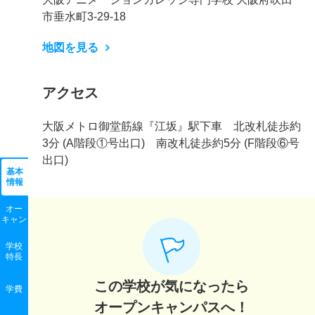
市垂水町3-29-18
地図を見る
アクセス
大阪メトロ御堂筋線『江坂』駅下車 北改札徒歩約
3分 (A階段①号出口) 南改札徒歩約5分 (F階段⑥号
出口)
基本
情報
オー
キャン
学校
特長
この学校が気になったら
学費
オープンキャンパスへ！