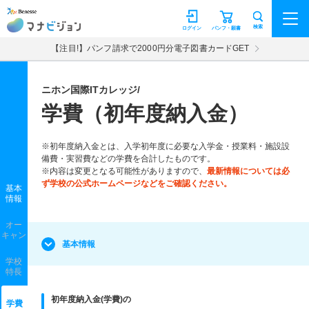
マナビジョン
検索
ログイン
パンフ・願書
【注目!】パンフ請求で2000円分電子図書カードGET
ニホン国際ITカレッジ/
学費（初年度納入金）
※初年度納入金とは、入学初年度に必要な入学金・授業料・施設設
備費・実習費などの学費を合計したものです。
※内容は変更となる可能性がありますので、
最新情報については必
ず学校の公式ホームページなどをご確認ください。
基本
情報
オー
キャン
基本情報
学校
特長
初年度納入金(学費)の
学費