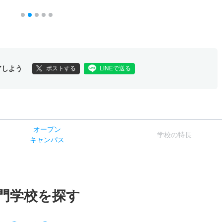
アしよう
ポストする
LINEで送る
オー
プン
学校
の
特長
キャン
パス
門学校を探す