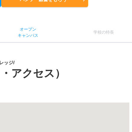
オー
プン
学校
の
特長
キャン
パス
レッジ/
図・アクセス）