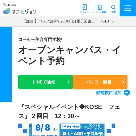
マナビジョン
検索
ログイン
パンフ・願書
【注目!】パンフ請求で2000円分電子図書カードGET
コーセー美容専門学校/
オープンキャンパス・イ
ベント予約
LINEで通知
パンフ・願書
候補校
に追加
『スペシャルイベント◆KOSE フェ
ス』２回目 12：30～