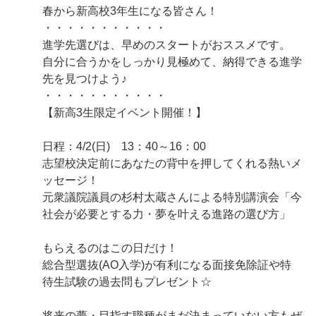
春から新高校3年生になる皆さん！
・・・・・・・・・・・
進学先選びは、早めのスタートがおススメです。
自分に合うかをしっかり見極めて、納得できる進学
先を見つけよう♪
・・・・・・・・・・・
【新高3生限定イベント開催！】
日程：4/2(日) 13：40～16：00
志望校決定前にあなたの背中を押してくれる熱いメ
ッセージ！
元衆議院議員の杉村太蔵さんによる特別講演会「今
社会が必要とする力・夢を叶える進路の選び方」
もらえるのはこの日だけ！
総合型選抜(AO入学)が有利になる面接免除証や特
待生試験の過去問もプレゼント☆
将来の夢・目指す職種がまだ決まっていない方もぜ