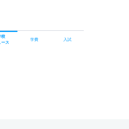
学校
学費
入試
ュース