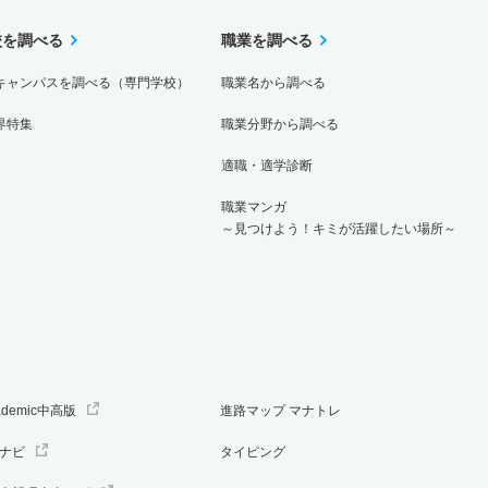
校を調べる
職業を調べる
キャンパスを調べる（専門学校）
職業名から調べる
界特集
職業分野から調べる
適職・適学診断
職業マンガ
～見つけよう！キミが活躍したい場所～
ademic中高版
進路マップ マナトレ
ナビ
タイピング