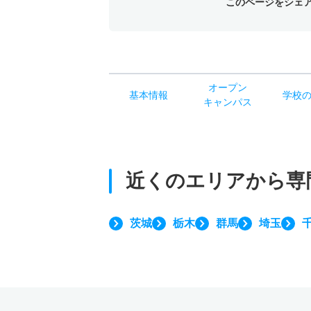
このページをシェ
オー
プン
基本
情報
学校
キャン
パス
近くのエリアから
専
茨城
栃木
群馬
埼玉