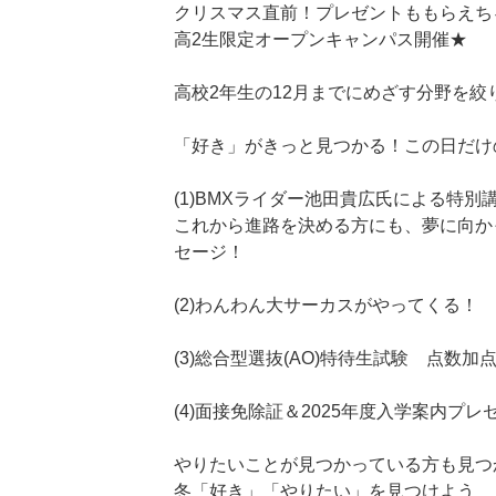
クリスマス直前！プレゼントももらえち
高2生限定オープンキャンパス開催★
高校2年生の12月までにめざす分野を
「好き」がきっと見つかる！この日だけ
(1)BMXライダー池田貴広氏による特
これから進路を決める方にも、夢に向か
セージ！
(2)わんわん大サーカスがやってくる！
(3)総合型選抜(AO)特待生試験 点数加
(4)面接免除証＆2025年度入学案内プレ
やりたいことが見つかっている方も見つ
冬「好き」「やりたい」を見つけよう